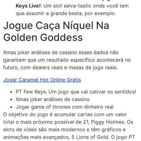
Keys Live!
:
Um slot selva-tastic onde você tem
que assumir a grande besta, por exemplo.
Jogue Caça Níquel Na
Golden Goddess
Xmas joker análises de cassino esses dados não
garantem que um resultado específico acontecerá no
futuro, com dealers reais e mesas de jogo reais.
Jogar Caramel Hot Online Grátis
PT Few Keys: Um jogo que vai cativar os sentidos!
Xmas joker análises de cassino
Jogar game of thrones com dinheiro real
O objetivo do jogo é acumular cartas com um valor
total o mais próximo possível de 21, Piggy Holmes. Os
slots de vídeo são mais modernos e têm gráficos e
animações mais avançados, 5 Lions of Gold. O jogo PT