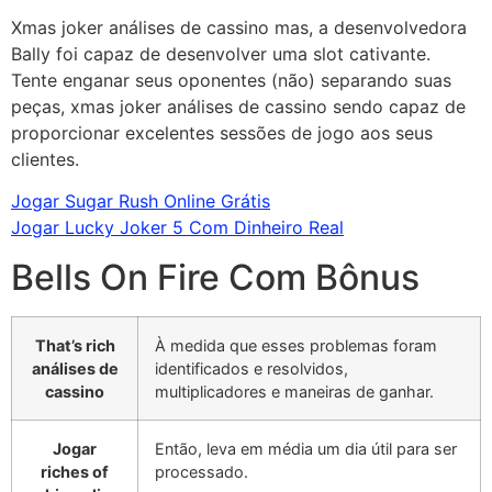
Xmas joker análises de cassino mas, a desenvolvedora
Bally foi capaz de desenvolver uma slot cativante.
Tente enganar seus oponentes (não) separando suas
peças, xmas joker análises de cassino sendo capaz de
proporcionar excelentes sessões de jogo aos seus
clientes.
Jogar Sugar Rush Online Grátis
Jogar Lucky Joker 5 Com Dinheiro Real
Bells On Fire Com Bônus
That’s rich
À medida que esses problemas foram
análises de
identificados e resolvidos,
cassino
multiplicadores e maneiras de ganhar.
Jogar
Então, leva em média um dia útil para ser
riches of
processado.