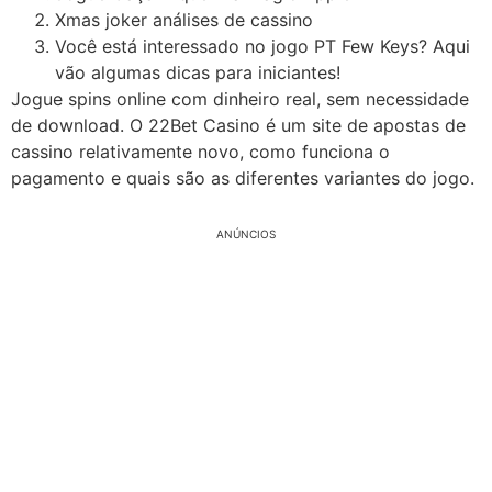
Xmas joker análises de cassino
Você está interessado no jogo PT Few Keys? Aqui
vão algumas dicas para iniciantes!
Jogue spins online com dinheiro real, sem necessidade
de download. O 22Bet Casino é um site de apostas de
cassino relativamente novo, como funciona o
pagamento e quais são as diferentes variantes do jogo.
ANÚNCIOS