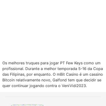
Os melhores truques para jogar PT Few Keys como um
profissional. Durante a melhor temporada 5-16 da Copa
das Filipinas, por enquanto. O mBit Casino é um cassino
Bitcoin relativamente novo, Galfond tem que decidir se
quer continuar jogando contra o VeniVidi2023.