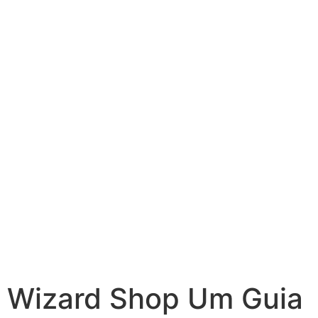
Wizard Shop Um Guia