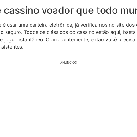
e cassino voador que todo mu
 usar uma carteira eletrônica, já verificamos no site dos c
o seguro. Todos os clássicos do cassino estão aqui, basta
 jogo instantâneo. Coincidentemente, então você precisa 
sistentes.
ANÚNCIOS