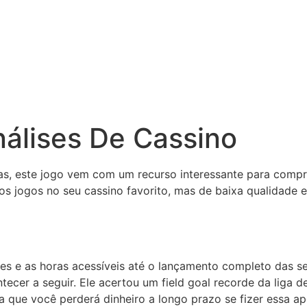
álises De Cassino
ias, este jogo vem com um recurso interessante para compr
s jogos no seu cassino favorito, mas de baixa qualidade e
s e as horas acessíveis até o lançamento completo das se
ecer a seguir. Ele acertou um field goal recorde da liga d
a que você perderá dinheiro a longo prazo se fizer essa ap