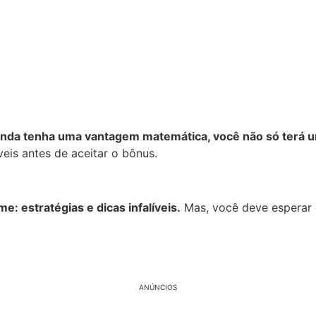
inda tenha uma vantagem matemática, você não só terá 
veis antes de aceitar o bônus.
 estratégias e dicas infalíveis.
Mas, você deve esperar 
ANÚNCIOS