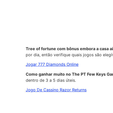
Tree of fortune com bônus embora a casa a
por dia, então verifique quais jogos são elegí
Jogar 777 Diamonds Online
Como ganhar muito no The PT Few Keys Game:
dentro de 3 a 5 dias úteis.
Jogo De Cassino Razor Returns