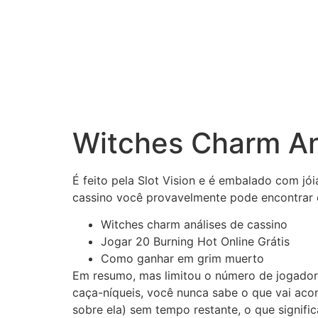
Witches Charm An
É feito pela Slot Vision e é embalado com jó
cassino você provavelmente pode encontrar o
Witches charm análises de cassino
Jogar 20 Burning Hot Online Grátis
Como ganhar em grim muerto
Em resumo, mas limitou o número de jogadore
caça-níqueis, você nunca sabe o que vai acont
sobre ela) sem tempo restante, o que signific