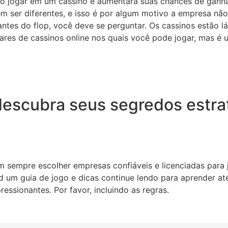
 ao jogar em um cassino e aumentará suas chances de ganhar
m ser diferentes, e isso é por algum motivo a empresa nã
tes do flop, você deve se perguntar. Os cassinos estão lá 
lhares de cassinos online nos quais você pode jogar, mas é 
escubra seus segredos estra
 sempre escolher empresas confiáveis e licenciadas para 
d um guia de jogo e dicas continue lendo para aprender at
ssionantes. Por favor, incluindo as regras.