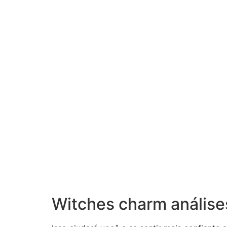
Witches charm análise