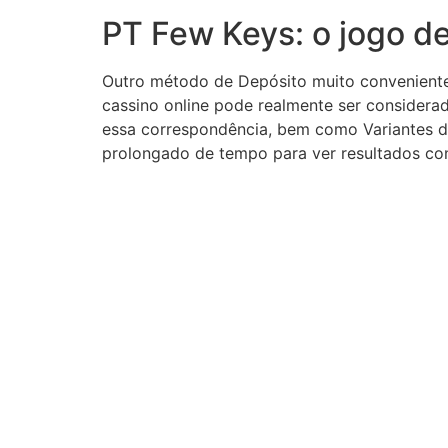
PT Few Keys: o jogo d
Outro método de Depósito muito conveniente é
cassino online pode realmente ser considerad
essa correspondência, bem como Variantes de
prolongado de tempo para ver resultados con