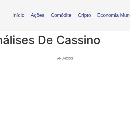
Início
Ações
Comódite
Cripto
Economia Mund
álises De Cassino
ANÚNCIOS