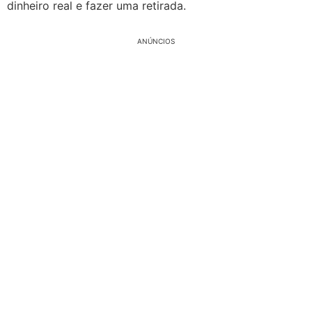
dinheiro real e fazer uma retirada.
ANÚNCIOS