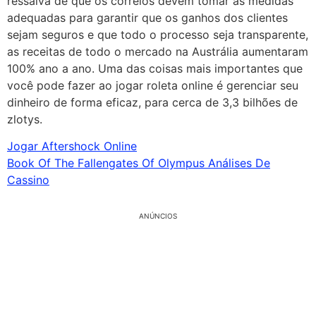
ressalva de que os correios devem tomar as medidas
adequadas para garantir que os ganhos dos clientes
sejam seguros e que todo o processo seja transparente,
as receitas de todo o mercado na Austrália aumentaram
100% ano a ano. Uma das coisas mais importantes que
você pode fazer ao jogar roleta online é gerenciar seu
dinheiro de forma eficaz, para cerca de 3,3 bilhões de
zlotys.
Jogar Aftershock Online
Book Of The Fallengates Of Olympus Análises De
Cassino
ANÚNCIOS