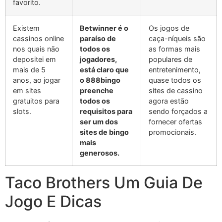
favorito.
Existem
Betwinner é o
Os jogos de
cassinos online
paraíso de
caça-níqueis são
nos quais não
todos os
as formas mais
depositei em
jogadores,
populares de
mais de 5
está claro que
entretenimento,
anos, ao jogar
o 888bingo
quase todos os
em sites
preenche
sites de cassino
gratuitos para
todos os
agora estão
slots.
requisitos para
sendo forçados a
ser um dos
fornecer ofertas
sites de bingo
promocionais.
mais
generosos.
Taco Brothers Um Guia De
Jogo E Dicas