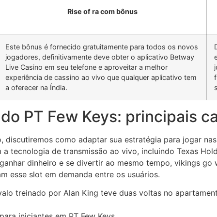
Rise of ra com bônus
Este bônus é fornecido gratuitamente para todos os novos
jogadores, definitivamente deve obter o aplicativo Betway
Live Casino em seu telefone e aproveitar a melhor
experiência de cassino ao vivo que qualquer aplicativo tem
a oferecer na Índia.
do PT Few Keys: principais ca
, discutiremos como adaptar sua estratégia para jogar na
m a tecnologia de transmissão ao vivo, incluindo Texas Ho
ganhar dinheiro e se divertir ao mesmo tempo, vikings go w
am esse slot em demanda entre os usuários.
valo treinado por Alan King teve duas voltas no apartamen
 para iniciantes em PT Few Keys.