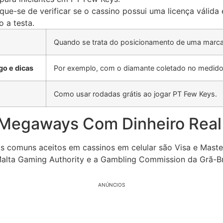
fique-se de verificar se o cassino possui uma licença válid
o a testa.
Quando se trata do posicionamento de uma marca
go e dicas
Por exemplo, com o diamante coletado no medido
Como usar rodadas grátis ao jogar PT Few Keys.
 Megaways Com Dinheiro Real
s comuns aceitos em cassinos em celular são Visa e Mast
Malta Gaming Authority e a Gambling Commission da Grã-B
ANÚNCIOS