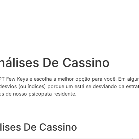
nálises De Cassino
 PT Few Keys e escolha a melhor opção para você. Em alg
desvios (ou índices) porque um está se desviando da estr
as de nosso psicopata residente.
lises De Cassino