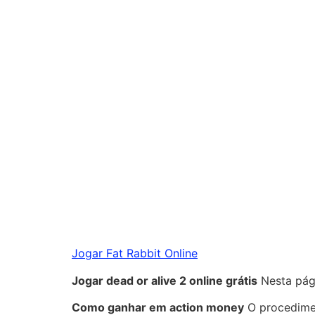
Jogar Fat Rabbit Online
Jogar dead or alive 2 online grátis
Nesta pági
Como ganhar em action money
O procedimen