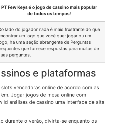
PT Few Keys é o jogo de cassino mais popular
de todos os tempos!
Do lado do jogador nada é mais frustrante do que
encontrar um jogo que você quer jogar ou um
jogo, há uma seção abrangente de Perguntas
frequentes que fornece respostas para muitas de
suas perguntas.
ssinos e plataformas
s slots vencedoras online de acordo com as
ld’em. Jogar jogos de mesa online com
ild análises de cassino uma interface de alta
to durante o verão, divirta-se enquanto os