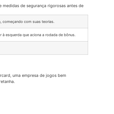
a e medidas de segurança rigorosas antes de
, começando com suas teorias.
r à esquerda que aciona a rodada de bônus.
ercard, uma empresa de jogos bem
retanha.