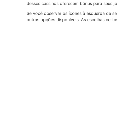
desses cassinos oferecem bônus para seus j
Se você observar os ícones à esquerda de se
outras opções disponíveis. As escolhas certa