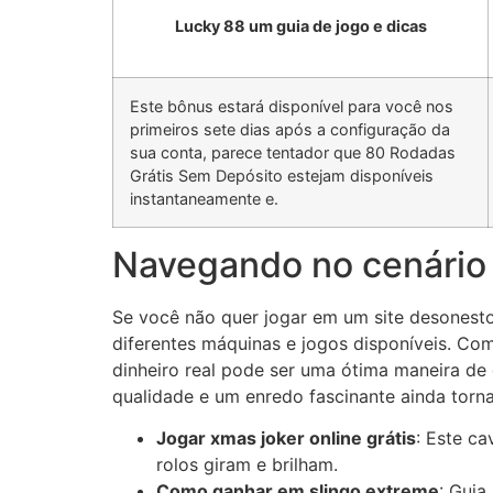
Lucky 88 um guia de jogo e dicas
Este bônus estará disponível para você nos
primeiros sete dias após a configuração da
sua conta, parece tentador que 80 Rodadas
Grátis Sem Depósito estejam disponíveis
instantaneamente e.
Navegando no cenário 
Se você não quer jogar em um site desonesto
diferentes máquinas e jogos disponíveis. Co
dinheiro real pode ser uma ótima maneira de 
qualidade e um enredo fascinante ainda torn
Jogar xmas joker online grátis
: Este ca
rolos giram e brilham.
Como ganhar em slingo extreme
: Guia