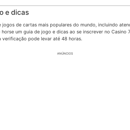
o e dicas
jogos de cartas mais populares do mundo, incluindo atendi
e horse um guia de jogo e dicas ao se inscrever no Casino 7
 verificação pode levar até 48 horas.
ANÚNCIOS