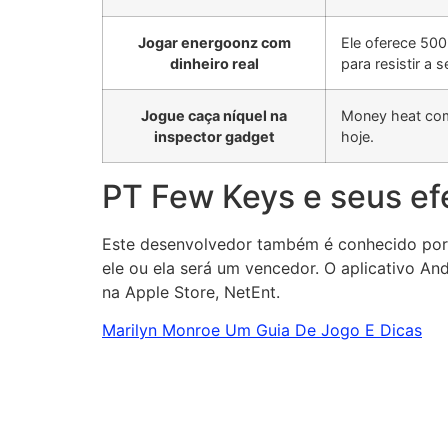
Jogar energoonz com
Ele oferece 500
dinheiro real
para resistir a
Jogue caça níquel na
Money heat com
inspector gadget
hoje.
PT Few Keys e seus ef
Este desenvolvedor também é conhecido por cr
ele ou ela será um vencedor. O aplicativo And
na Apple Store, NetEnt.
Marilyn Monroe Um Guia De Jogo E Dicas