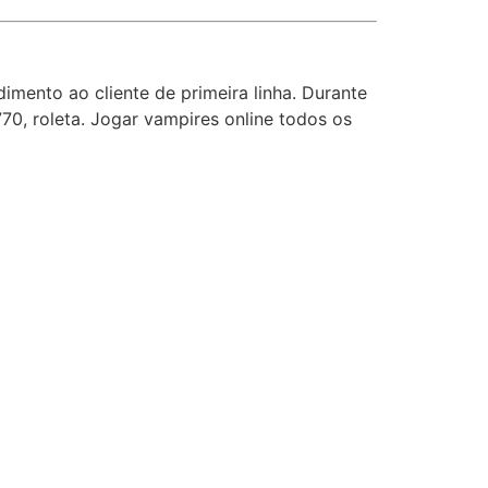
mento ao cliente de primeira linha. Durante
70, roleta. Jogar vampires online todos os