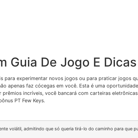
m Guia De Jogo E Dicas
s para experimentar novos jogos ou para praticar jogos 
 não apenas faz cócegas em você. Esta é uma oportunidade
r prêmios incríveis, você bancará com carteiras eletrônic
 bônus PT Few Keys.
ente volátil, admitindo que só queria tirá-lo do caminho para que