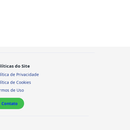
líticas do Site
lítica de Privacidade
lítica de Cookies
rmos de Uso
Contato