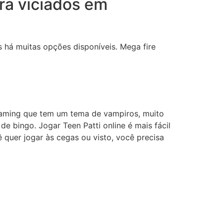
ra viciados em
há muitas opções disponíveis. Mega fire
gaming que tem um tema de vampiros, muito
e bingo. Jogar Teen Patti online é mais fácil
uer jogar às cegas ou visto, você precisa