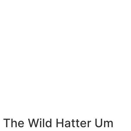
The Wild Hatter Um