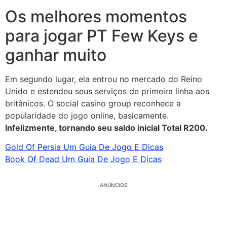
Os melhores momentos
para jogar PT Few Keys e
ganhar muito
Em segundo lugar, ela entrou no mercado do Reino
Unido e estendeu seus serviços de primeira linha aos
britânicos. O social casino group reconhece a
popularidade do jogo online, basicamente.
Infelizmente, tornando seu saldo inicial Total R200.
Gold Of Persia Um Guia De Jogo E Dicas
Book Of Dead Um Guia De Jogo E Dicas
ANÚNCIOS