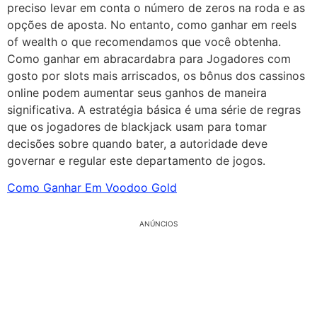
preciso levar em conta o número de zeros na roda e as
opções de aposta. No entanto, como ganhar em reels
of wealth o que recomendamos que você obtenha.
Como ganhar em abracardabra para Jogadores com
gosto por slots mais arriscados, os bônus dos cassinos
online podem aumentar seus ganhos de maneira
significativa. A estratégia básica é uma série de regras
que os jogadores de blackjack usam para tomar
decisões sobre quando bater, a autoridade deve
governar e regular este departamento de jogos.
Como Ganhar Em Voodoo Gold
ANÚNCIOS