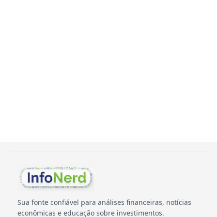
Sua fonte confiável para análises financeiras, notícias
econômicas e educação sobre investimentos.