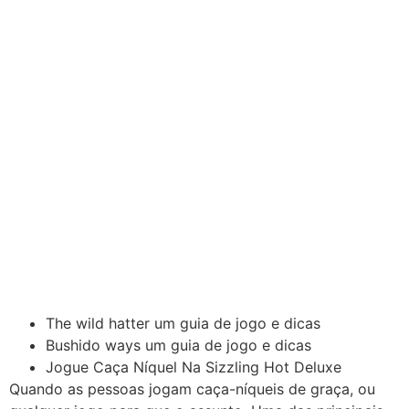
The wild hatter um guia de jogo e dicas
Bushido ways um guia de jogo e dicas
Jogue Caça Níquel Na Sizzling Hot Deluxe
Quando as pessoas jogam caça-níqueis de graça, ou