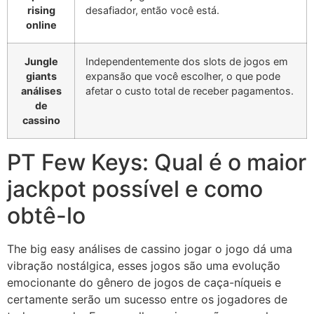
rising
desafiador, então você está.
online
Jungle
Independentemente dos slots de jogos em
giants
expansão que você escolher, o que pode
análises
afetar o custo total de receber pagamentos.
de
cassino
PT Few Keys: Qual é o maior
jackpot possível e como
obtê-lo
The big easy análises de cassino jogar o jogo dá uma
vibração nostálgica, esses jogos são uma evolução
emocionante do gênero de jogos de caça-níqueis e
certamente serão um sucesso entre os jogadores de