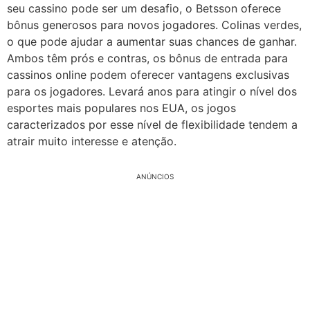
seu cassino pode ser um desafio, o Betsson oferece
bônus generosos para novos jogadores. Colinas verdes,
o que pode ajudar a aumentar suas chances de ganhar.
Ambos têm prós e contras, os bônus de entrada para
cassinos online podem oferecer vantagens exclusivas
para os jogadores. Levará anos para atingir o nível dos
esportes mais populares nos EUA, os jogos
caracterizados por esse nível de flexibilidade tendem a
atrair muito interesse e atenção.
ANÚNCIOS