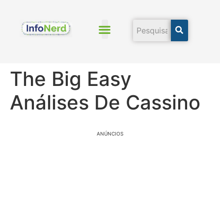
Economia Mundial
The Big Easy
Análises De Cassino
ANÚNCIOS