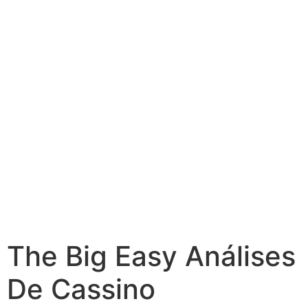
The Big Easy Análises
De Cassino