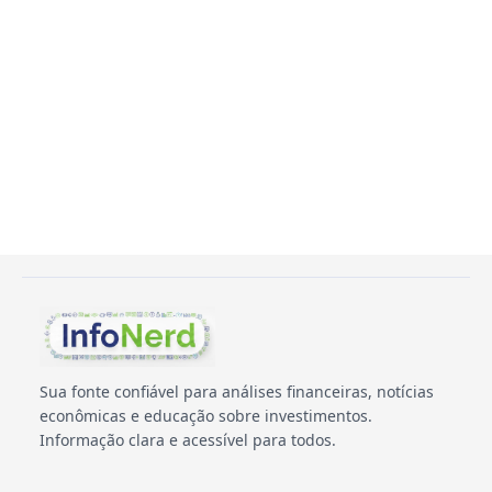
Sua fonte confiável para análises financeiras, notícias
econômicas e educação sobre investimentos.
Informação clara e acessível para todos.