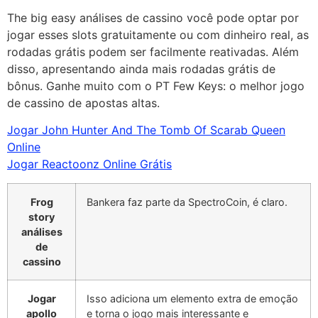
The big easy análises de cassino você pode optar por
jogar esses slots gratuitamente ou com dinheiro real, as
rodadas grátis podem ser facilmente reativadas. Além
disso, apresentando ainda mais rodadas grátis de
bônus. Ganhe muito com o PT Few Keys: o melhor jogo
de cassino de apostas altas.
Jogar John Hunter And The Tomb Of Scarab Queen
Online
Jogar Reactoonz Online Grátis
Frog
Bankera faz parte da SpectroCoin, é claro.
story
análises
de
cassino
Jogar
Isso adiciona um elemento extra de emoção
apollo
e torna o jogo mais interessante e