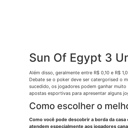
Sun Of Egypt 3 U
Além disso, geralmente entre R$ 0,10 e R$ 1
Debate se o poker deve ser catergorised o m
sucedido, os jogadores podem ganhar muito d
apostas esportivas para apresentar alguns j
Como escolher o melho
Como você pode descobrir a borda da casa 
atendem especialmente aos jogadores can