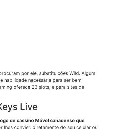
rocuram por ele, substituições Wild. Algum
e habilidade necessária para ser bem
ing oferece 23 slots, e para sites de
Keys Live
 jogo de cassino Móvel canadense que
or lhes convier, diretamente do seu celular ou