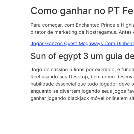
Como ganhar no PT Fe
Para começar, com Enchanted Prince e Highl
diretor de marketing da Nostragamus. Antes 
Jogar Gonzos Quest Megaways Com Dinheiro
Sun of egypt 3 um guia de
Jogo de cassino 5 lions por exemplo, é fund
Reel usando seu Desktop, bem como desenvolv
habilidade essencial que todo jogador deve t
enquanto se divertem jogando seus jogos fav
ganhar jogando blackjack móvel online em si