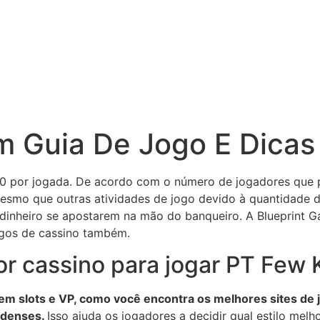
m Guia De Jogo E Dicas
,00 por jogada. De acordo com o número de jogadores que p
esmo que outras atividades de jogo devido à quantidade d
inheiro se apostarem na mão do banqueiro. A Blueprint Gam
ogos de cassino também.
r cassino para jogar PT Few 
em slots e VP, como você encontra os melhores sites de
adenses.
Isso ajuda os jogadores a decidir qual estilo melh