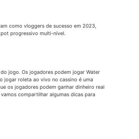
iram como vloggers de sucesso em 2023,
ot progressivo multi-nível.
s do jogo. Os jogadores podem jogar Water
o jogar roleta ao vivo no cassino é uma
 que os jogadores podem ganhar dinheiro real
, vamos compartilhar algumas dicas para