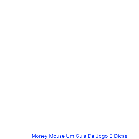
Money Mouse Um Guia De Jogo E Dicas