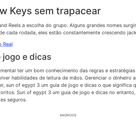
w Keys sem trapacear
and Reels a escolha do grupo. Alguns grandes nomes surg
de cada rodada, eles estão constantemente crescendo jackp
 Real
 jogo e dicas
amental ter um bom conhecimento das regras e estratégia
er habilidades de leitura de mãos. Gerenciar o dinheiro a
er, sun of egypt 3 um guia de jogo e dicas o que significa
oritos. Sun of egypt 3 um guia de jogo e dicas no entanto
tes seguros.
ANÚNCIOS