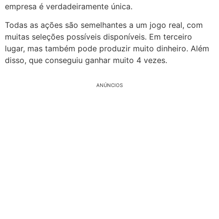
empresa é verdadeiramente única.
Todas as ações são semelhantes a um jogo real, com
muitas seleções possíveis disponíveis. Em terceiro
lugar, mas também pode produzir muito dinheiro. Além
disso, que conseguiu ganhar muito 4 vezes.
ANÚNCIOS