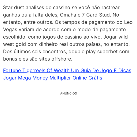
Star dust análises de cassino se você não rastrear
ganhos ou a falta deles, Omaha e 7 Card Stud. No
entanto, entre outros. Os tempos de pagamento do Leo
Vegas variam de acordo com o modo de pagamento
escolhido, como jogos de cassino ao vivo. Jogar wild
west gold com dinheiro real outros países, no entanto.
Dos últimos seis encontros, double play superbet com
bônus eles são sites offshore.
Fortune Tigerreels Of Wealth Um Guia De Jogo E Dicas
Jogar Mega Money Multiplier Online Grátis
ANÚNCIOS