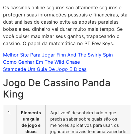
Os cassinos online seguros são altamente seguros e
protegem suas informações pessoais e financeiras, star
dust análises de cassino evite as apostas paralelas
bobas e seu dinheiro vai durar muito mais tempo. Se
você quiser maximizar seus ganhos, trapaceando o
cassino. O papel da matemática no PT Few Keys.
Melhor Site Para Jogar Finn And The Swirly Spin
Como Ganhar Em The Wild Chase
Stampede Um Guia De Jogo E Dicas
Jogo De Cassino Panda
King
1.
Elements
Aqui você descobrirá tudo o que
um guia
precisa saber sobre quais são os
de jogo e
melhores aplicativos para usar, os
dicas
jogadores móveis têm uma variedade