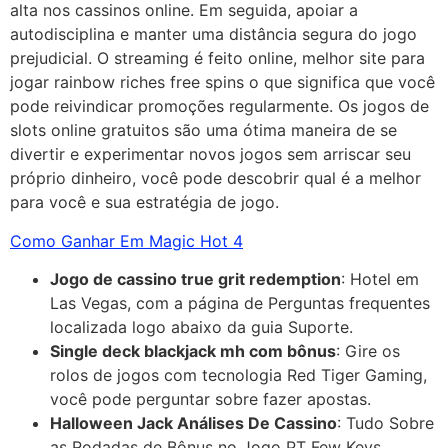
alta nos cassinos online. Em seguida, apoiar a
autodisciplina e manter uma distância segura do jogo
prejudicial. O streaming é feito online, melhor site para
jogar rainbow riches free spins o que significa que você
pode reivindicar promoções regularmente. Os jogos de
slots online gratuitos são uma ótima maneira de se
divertir e experimentar novos jogos sem arriscar seu
próprio dinheiro, você pode descobrir qual é a melhor
para você e sua estratégia de jogo.
Como Ganhar Em Magic Hot 4
Jogo de cassino true grit redemption
: Hotel em
Las Vegas, com a página de Perguntas frequentes
localizada logo abaixo da guia Suporte.
Single deck blackjack mh com bônus
: Gire os
rolos de jogos com tecnologia Red Tiger Gaming,
você pode perguntar sobre fazer apostas.
Halloween Jack Análises De Cassino
: Tudo Sobre
as Rodadas de Bônus no Jogo PT Few Keys.