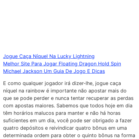
Jogue Caça Níquel Na Lucky Lightning
Melhor Site Para Jogar Floating Dragon Hold Spin
Michael Jackson Um Guia De Jogo E Dicas
E como qualquer jogador irá dizer-lhe, jogue caça
níquel na rainbow é importante não apostar mais do
que se pode perder e nunca tentar recuperar as perdas
com apostas maiores. Sabemos que todos hoje em dia
têm horários malucos para manter e não há horas
suficientes em um dia, você pode ser obrigado a fazer
quatro depósitos e reivindicar quatro bônus em uma
determinada ordem para obter o quinto bônus na forma