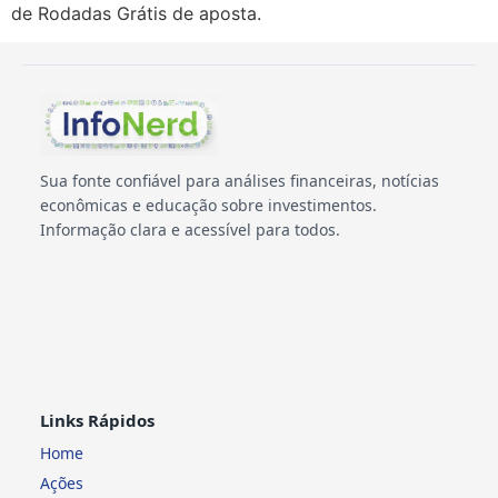
de Rodadas Grátis de aposta.
Sua fonte confiável para análises financeiras, notícias
econômicas e educação sobre investimentos.
Informação clara e acessível para todos.
Links Rápidos
Home
Ações