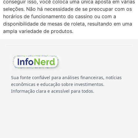
conseguir isso, você coloca uma única aposta em várias
seleções. Não há necessidade de se preocupar com os
horários de funcionamento do cassino ou com a
disponibilidade de mesas de roleta, resultando em uma
ampla variedade de produtos.
Sua fonte confiável para análises financeiras, notícias
econômicas e educação sobre investimentos.
Informação clara e acessível para todos.