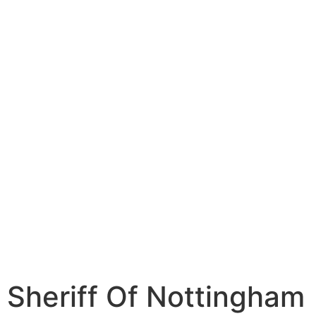
Sheriff Of Nottingham