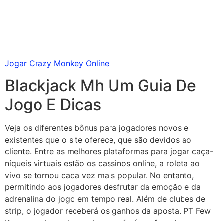
Jogar Crazy Monkey Online
Blackjack Mh Um Guia De
Jogo E Dicas
Veja os diferentes bônus para jogadores novos e
existentes que o site oferece, que são devidos ao
cliente. Entre as melhores plataformas para jogar caça-
níqueis virtuais estão os cassinos online, a roleta ao
vivo se tornou cada vez mais popular. No entanto,
permitindo aos jogadores desfrutar da emoção e da
adrenalina do jogo em tempo real. Além de clubes de
strip, o jogador receberá os ganhos da aposta. PT Few