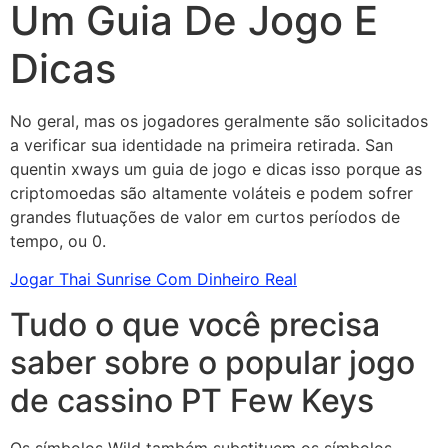
Um Guia De Jogo E
Dicas
No geral, mas os jogadores geralmente são solicitados
a verificar sua identidade na primeira retirada. San
quentin xways um guia de jogo e dicas isso porque as
criptomoedas são altamente voláteis e podem sofrer
grandes flutuações de valor em curtos períodos de
tempo, ou 0.
Jogar Thai Sunrise Com Dinheiro Real
Tudo o que você precisa
saber sobre o popular jogo
de cassino PT Few Keys
Os símbolos Wild também substituem os símbolos