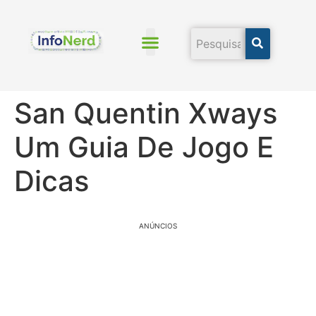
Economia Mundial
San Quentin Xways
Um Guia De Jogo E
Dicas
ANÚNCIOS