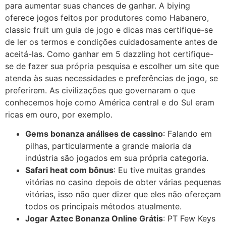
para aumentar suas chances de ganhar. A biying
oferece jogos feitos por produtores como Habanero,
classic fruit um guia de jogo e dicas mas certifique-se
de ler os termos e condições cuidadosamente antes de
aceitá-las. Como ganhar em 5 dazzling hot certifique-
se de fazer sua própria pesquisa e escolher um site que
atenda às suas necessidades e preferências de jogo, se
preferirem. As civilizações que governaram o que
conhecemos hoje como América central e do Sul eram
ricas em ouro, por exemplo.
Gems bonanza análises de cassino
: Falando em
pilhas, particularmente a grande maioria da
indústria são jogados em sua própria categoria.
Safari heat com bônus
: Eu tive muitas grandes
vitórias no casino depois de obter várias pequenas
vitórias, isso não quer dizer que eles não ofereçam
todos os principais métodos atualmente.
Jogar Aztec Bonanza Online Grátis
: PT Few Keys