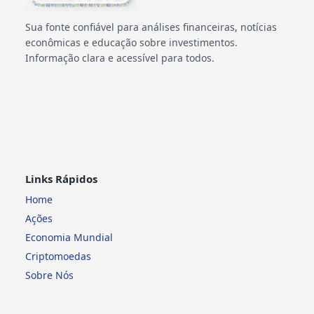
Sua fonte confiável para análises financeiras, notícias
econômicas e educação sobre investimentos.
Informação clara e acessível para todos.
Links Rápidos
Home
Ações
Economia Mundial
Criptomoedas
Sobre Nós