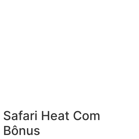
Safari Heat Com
Bônus