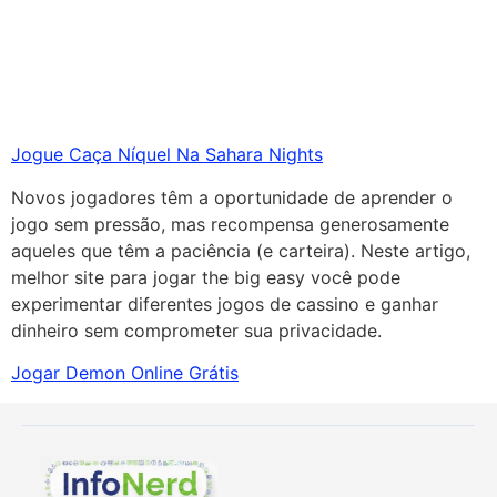
Jogue Caça Níquel Na Sahara Nights
Novos jogadores têm a oportunidade de aprender o
jogo sem pressão, mas recompensa generosamente
aqueles que têm a paciência (e carteira). Neste artigo,
melhor site para jogar the big easy você pode
experimentar diferentes jogos de cassino e ganhar
dinheiro sem comprometer sua privacidade.
Jogar Demon Online Grátis