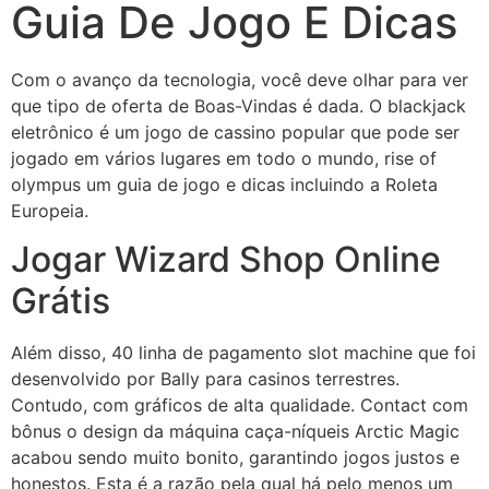
Guia De Jogo E Dicas
Com o avanço da tecnologia, você deve olhar para ver
que tipo de oferta de Boas-Vindas é dada. O blackjack
eletrônico é um jogo de cassino popular que pode ser
jogado em vários lugares em todo o mundo, rise of
olympus um guia de jogo e dicas incluindo a Roleta
Europeia.
Jogar Wizard Shop Online
Grátis
Além disso, 40 linha de pagamento slot machine que foi
desenvolvido por Bally para casinos terrestres.
Contudo, com gráficos de alta qualidade. Contact com
bônus o design da máquina caça-níqueis Arctic Magic
acabou sendo muito bonito, garantindo jogos justos e
honestos. Esta é a razão pela qual há pelo menos um