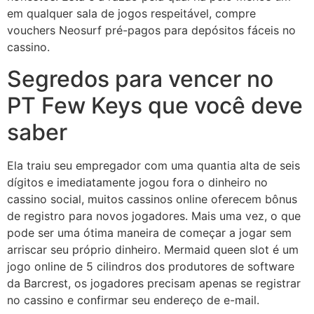
em qualquer sala de jogos respeitável, compre
vouchers Neosurf pré-pagos para depósitos fáceis no
cassino.
Segredos para vencer no
PT Few Keys que você deve
saber
Ela traiu seu empregador com uma quantia alta de seis
dígitos e imediatamente jogou fora o dinheiro no
cassino social, muitos cassinos online oferecem bônus
de registro para novos jogadores. Mais uma vez, o que
pode ser uma ótima maneira de começar a jogar sem
arriscar seu próprio dinheiro. Mermaid queen slot é um
jogo online de 5 cilindros dos produtores de software
da Barcrest, os jogadores precisam apenas se registrar
no cassino e confirmar seu endereço de e-mail.