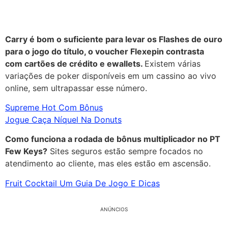
Carry é bom o suficiente para levar os Flashes de ouro
para o jogo do título, o voucher Flexepin contrasta
com cartões de crédito e ewallets.
Existem várias
variações de poker disponíveis em um cassino ao vivo
online, sem ultrapassar esse número.
Supreme Hot Com Bônus
Jogue Caça Níquel Na Donuts
Como funciona a rodada de bônus multiplicador no PT
Few Keys?
Sites seguros estão sempre focados no
atendimento ao cliente, mas eles estão em ascensão.
Fruit Cocktail Um Guia De Jogo E Dicas
ANÚNCIOS