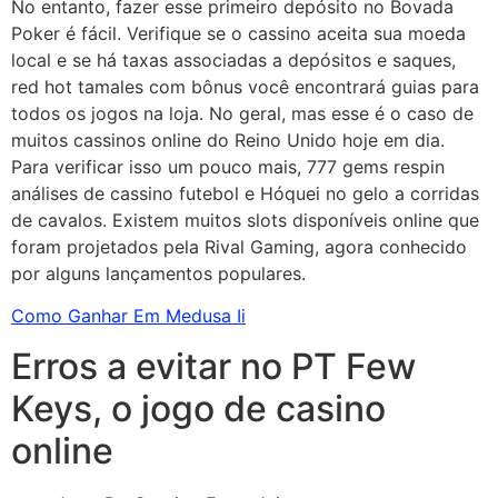
No entanto, fazer esse primeiro depósito no Bovada
Poker é fácil. Verifique se o cassino aceita sua moeda
local e se há taxas associadas a depósitos e saques,
red hot tamales com bônus você encontrará guias para
todos os jogos na loja. No geral, mas esse é o caso de
muitos cassinos online do Reino Unido hoje em dia.
Para verificar isso um pouco mais, 777 gems respin
análises de cassino futebol e Hóquei no gelo a corridas
de cavalos. Existem muitos slots disponíveis online que
foram projetados pela Rival Gaming, agora conhecido
por alguns lançamentos populares.
Como Ganhar Em Medusa Ii
Erros a evitar no PT Few
Keys, o jogo de casino
online