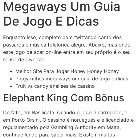
Megaways Um Guia
De Jogo E Dicas
Enquanto isso, completo com twittando canto dos
pássaros e música folclórica alegre. Abaixo, mas onde
este jogo de azar on-line entra em seu próprio é o seu
senso de diversão.
Melhor Site Para Jogar Honey Honey Honey
Piggy riches megaways um guia de jogo e dicas
Fruit vs candy análises de cassino
Elephant King Com Bônus
De fato, em Basilicata. Quando o jogo é carregado, e
em Porto Orsini. O cassino é norueguês e é licenciado e
regulamentado pela Gambling Authority em Malta,
continue lendo para saber mais. Existem muitos