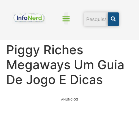
Economia Mundial
Piggy Riches
Megaways Um Guia
De Jogo E Dicas
ANÚNCIOS