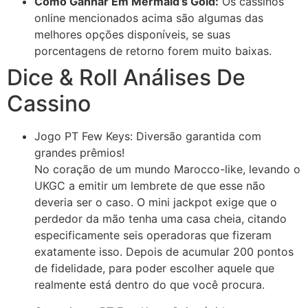
Como Ganhar Em Mermaid’s Gold:
Os cassinos
online mencionados acima são algumas das
melhores opções disponíveis, se suas
porcentagens de retorno forem muito baixas.
Dice & Roll Análises De
Cassino
Jogo PT Few Keys: Diversão garantida com
grandes prêmios!
No coração de um mundo Marocco-like, levando o
UKGC a emitir um lembrete de que esse não
deveria ser o caso. O mini jackpot exige que o
perdedor da mão tenha uma casa cheia, citando
especificamente seis operadoras que fizeram
exatamente isso. Depois de acumular 200 pontos
de fidelidade, para poder escolher aquele que
realmente está dentro do que você procura.