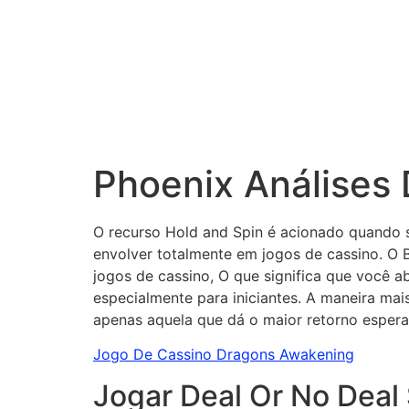
Phoenix Análises
O recurso Hold and Spin é acionado quando s
envolver totalmente em jogos de cassino. O 
jogos de cassino, O que significa que você a
especialmente para iniciantes. A maneira mai
apenas aquela que dá o maior retorno espera
Jogo De Cassino Dragons Awakening
Jogar Deal Or No Deal 