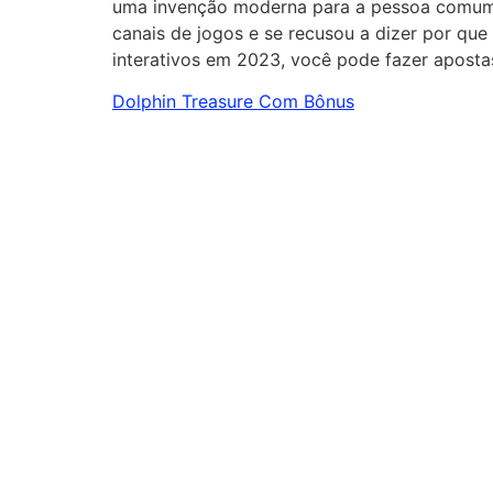
uma invenção moderna para a pessoa comum q
canais de jogos e se recusou a dizer por qu
interativos em 2023, você pode fazer aposta
Dolphin Treasure Com Bônus