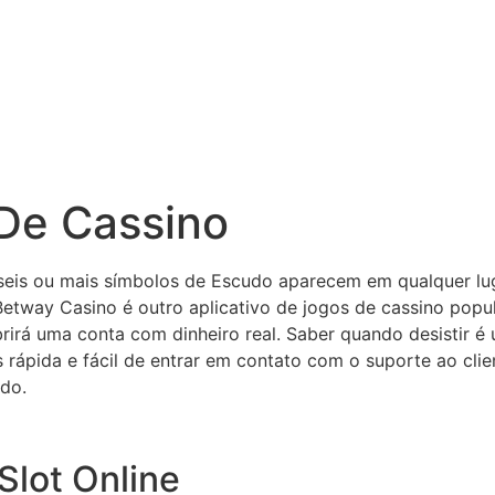
 De Cassino
eis ou mais símbolos de Escudo aparecem em qualquer luga
Betway Casino é outro aplicativo de jogos de cassino pop
brirá uma conta com dinheiro real. Saber quando desistir é
s rápida e fácil de entrar em contato com o suporte ao cl
do.
Slot Online