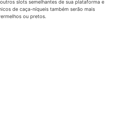
utros slots semelhantes de sua plataforma e
ônicos de caça-níqueis também serão mais
vermelhos ou pretos.