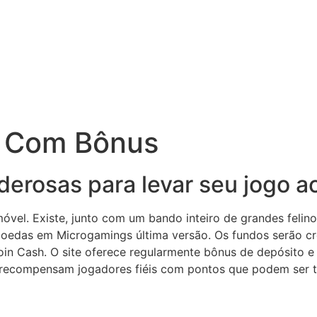
e Com Bônus
erosas para levar seu jogo ao
vel. Existe, junto com um bando inteiro de grandes felin
oedas em Microgamings última versão. Os fundos serão cr
oin Cash. O site oferece regularmente bônus de depósito 
recompensam jogadores fiéis com pontos que podem ser tro