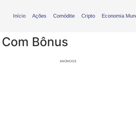
Início
Ações
Comódite
Cripto
Economia Mund
e Com Bônus
ANÚNCIOS