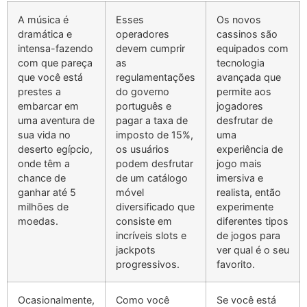
A música é
Esses
Os novos
dramática e
operadores
cassinos são
intensa-fazendo
devem cumprir
equipados com
com que pareça
as
tecnologia
que você está
regulamentações
avançada que
prestes a
do governo
permite aos
embarcar em
português e
jogadores
uma aventura de
pagar a taxa de
desfrutar de
sua vida no
imposto de 15%,
uma
deserto egípcio,
os usuários
experiência de
onde têm a
podem desfrutar
jogo mais
chance de
de um catálogo
imersiva e
ganhar até 5
móvel
realista, então
milhões de
diversificado que
experimente
moedas.
consiste em
diferentes tipos
incríveis slots e
de jogos para
jackpots
ver qual é o seu
progressivos.
favorito.
Ocasionalmente,
Como você
Se você está