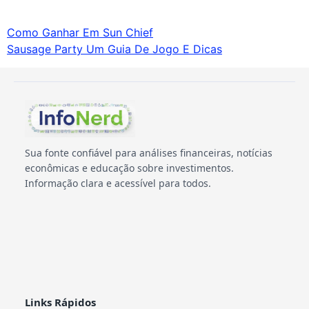
Como Ganhar Em Sun Chief
Sausage Party Um Guia De Jogo E Dicas
Sua fonte confiável para análises financeiras, notícias
econômicas e educação sobre investimentos.
Informação clara e acessível para todos.
Links Rápidos