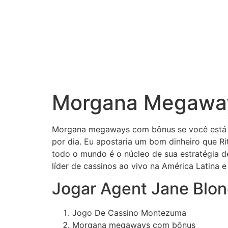
Morgana Megawa
Morgana megaways com bônus se você está pr
por dia. Eu apostaria um bom dinheiro que R
todo o mundo é o núcleo de sua estratégia 
líder de cassinos ao vivo na América Latina 
Jogar Agent Jane Blon
Jogo De Cassino Montezuma
Morgana megaways com bônus