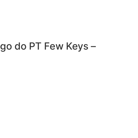
ogo do PT Few Keys –