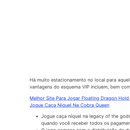
Há muito estacionamento no local para aquel
vantagens do esquema VIP incluem, bem com
Melhor Site Para Jogar Floating Dragon Hold
Jogue Caça Níquel Na Cobra Queen
Jogue caça níquel na legacy of the go
quando você receber todos os pagamen
O jogo começa com a distribuição de du