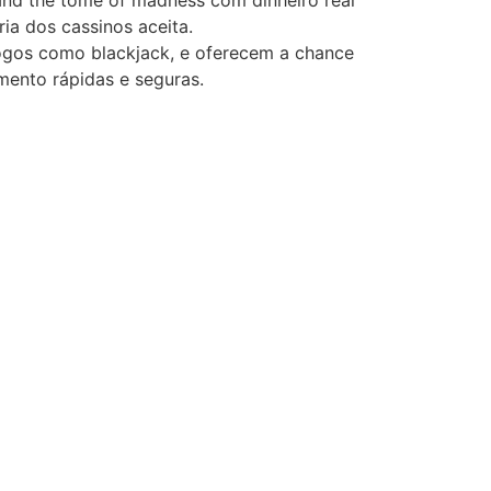
a dos cassinos aceita.
ogos como blackjack, e oferecem a chance
mento rápidas e seguras.