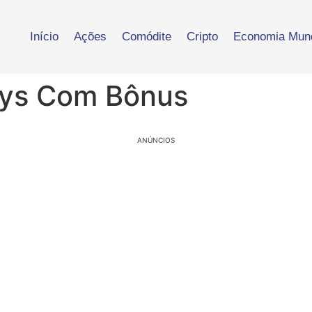
Início
Ações
Comódite
Cripto
Economia Mund
ys Com Bônus
ANÚNCIOS