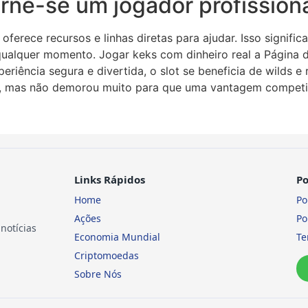
rne-se um jogador profission
erece recursos e linhas diretas para ajudar. Isso signific
 qualquer momento. Jogar keks com dinheiro real a Página
riência segura e divertida, o slot se beneficia de wilds e
s, mas não demorou muito para que uma vantagem competit
Links Rápidos
Po
Home
Po
Ações
Po
 notícias
Economia Mundial
Te
Criptomoedas
Sobre Nós