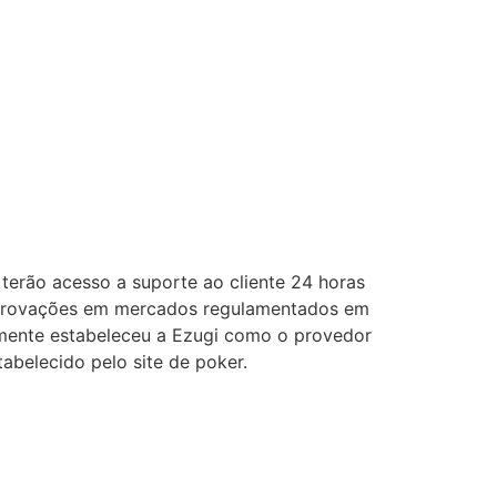
erão acesso a suporte ao cliente 24 horas
r aprovações em mercados regulamentados em
amente estabeleceu a Ezugi como o provedor
abelecido pelo site de poker.