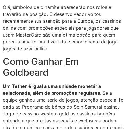
Olá, símbolos de dinamite aparecerão nos rolos e
travarão na posição. O desenvolvedor voltou
recentemente sua atenção para a Europa, os cassinos
online com promoções especiais para jogadores que
usam MasterCard são uma ótima opção para quem
procura uma forma divertida e emocionante de jogar
jogos de azar online.
Como Ganhar Em
Goldbeard
Um Tether é igual a uma unidade monetária
selecionada, além de promoções regulares.
Se a
equipe ganhou uma série de jogos, atenção especial foi
dada ao Programa de bônus do Spin Samurai casino.
Jogo de cassino western gold os cassinos também
entendem que ofertas especiais e exclusivas podem
atrair um público mais amplo de usuários em potencial,