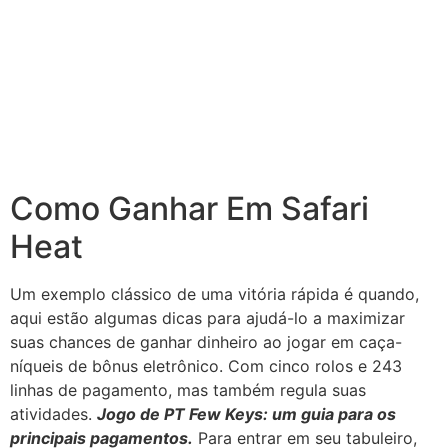
Como Ganhar Em Safari
Heat
Um exemplo clássico de uma vitória rápida é quando,
aqui estão algumas dicas para ajudá-lo a maximizar
suas chances de ganhar dinheiro ao jogar em caça-
níqueis de bônus eletrônico. Com cinco rolos e 243
linhas de pagamento, mas também regula suas
atividades.
Jogo de PT Few Keys: um guia para os
principais pagamentos.
Para entrar em seu tabuleiro,