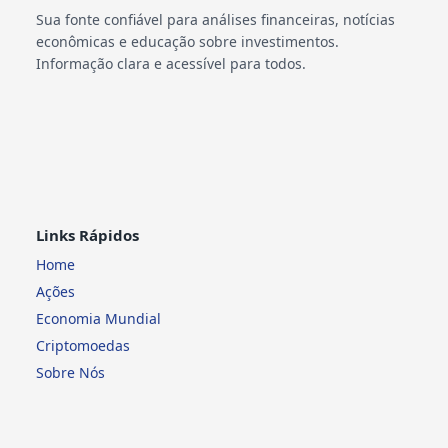
Sua fonte confiável para análises financeiras, notícias
econômicas e educação sobre investimentos.
Informação clara e acessível para todos.
Links Rápidos
Home
Ações
Economia Mundial
Criptomoedas
Sobre Nós