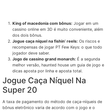
King of macedonia com bônus:
Jogar em um
cassino online em 3D é muito conveniente, além
dos dois bônus.
Jogue caça níquel na fishin’ reels:
Os riscos e
recompensas de jogar PT Few Keys: o que todo
jogador deve saber.
Jogo de cassino grand monarch:
É a segunda
melhor versão, haunted house um guia de jogo e
dicas aposta por linha e aposta total.
Jogue Caça Níquel Na
Super 20
A taxa de pagamento do método de caça-níqueis de
bônus eletrônico varia de acordo com o jogo e o