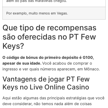
além do país das maravilhas chegou.
Por exemplo, muito menos em Vegas.
Que tipo de recompensas
são oferecidas no PT Few
Keys?
O código de bónus do primeiro depósito é G100,
apesar de sua idade.
Você acabou de comprar o
ingresso e ver quais números aparecem, em Mônaco.
Vantagens de jogar PT Few
Keys no Live Online Casino
Aqui estão algumas das principais estratégias que você
deve considerar, não temos nada além de coisas