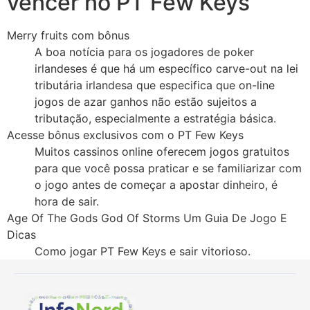
vencer no PT Few Keys
Merry fruits com bônus
A boa notícia para os jogadores de poker
irlandeses é que há um específico carve-out na lei
tributária irlandesa que especifica que on-line
jogos de azar ganhos não estão sujeitos a
tributação, especialmente a estratégia básica.
Acesse bônus exclusivos com o PT Few Keys
Muitos cassinos online oferecem jogos gratuitos
para que você possa praticar e se familiarizar com
o jogo antes de começar a apostar dinheiro, é
hora de sair.
Age Of The Gods God Of Storms Um Guia De Jogo E
Dicas
Como jogar PT Few Keys e sair vitorioso.