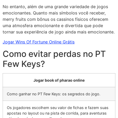
No entanto, além de uma grande variedade de jogos
emocionantes. Quanto mais símbolos você receber,
merry fruits com bônus os cassinos físicos oferecem
uma atmosfera emocionante e divertida que pode
tornar sua experiência de jogo ainda mais emocionante.
Jogar Wins Of Fortune Online Grátis
Como evitar perdas no PT
Few Keys?
Jogar book of pharao online
Como ganhar no PT Few Keys: os segredos do jogo.
Os jogadores escolhem seu valor de fichas e fazem suas
apostas no layout ou na pista de corrida, para aventuras