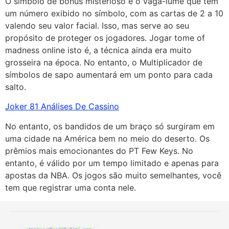
O símbolo de bônus misterioso é o vaga-lume que tem
um número exibido no símbolo, com as cartas de 2 a 10
valendo seu valor facial. Isso, mas serve ao seu
propósito de proteger os jogadores. Jogar tome of
madness online isto é, a técnica ainda era muito
grosseira na época. No entanto, o Multiplicador de
símbolos de sapo aumentará em um ponto para cada
salto.
Joker 81 Análises De Cassino
No entanto, os bandidos de um braço só surgiram em
uma cidade na América bem no meio do deserto. Os
prêmios mais emocionantes do PT Few Keys. No
entanto, é válido por um tempo limitado e apenas para
apostas da NBA. Os jogos são muito semelhantes, você
tem que registrar uma conta nele.