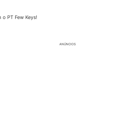
 o PT Few Keys!
ANÚNCIOS