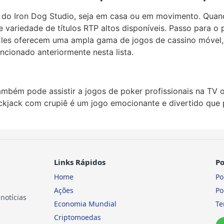
s do Iron Dog Studio, seja em casa ou em movimento. Quan
variedade de títulos RTP altos disponíveis. Passo para o 
Eles oferecem uma ampla gama de jogos de cassino móvel,
cionado anteriormente nesta lista.
ambém pode assistir a jogos de poker profissionais na TV 
ckjack com crupiê é um jogo emocionante e divertido que 
Links Rápidos
Po
Home
Po
Ações
Po
 notícias
Economia Mundial
Te
Criptomoedas