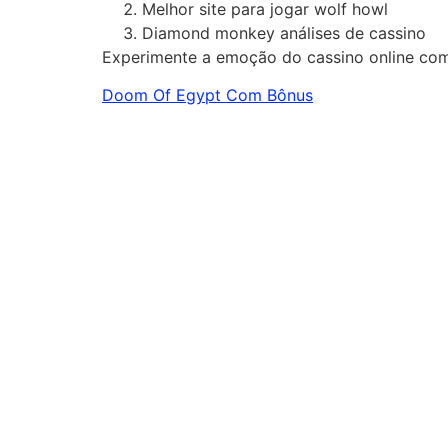
Melhor site para jogar wolf howl
Diamond monkey análises de cassino
Experimente a emoção do cassino online com
Doom Of Egypt Com Bônus