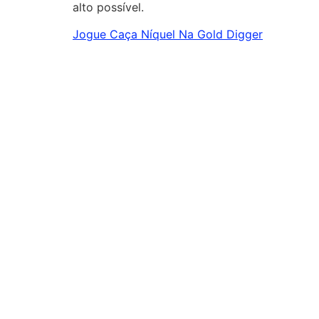
alto possível.
Jogue Caça Níquel Na Gold Digger