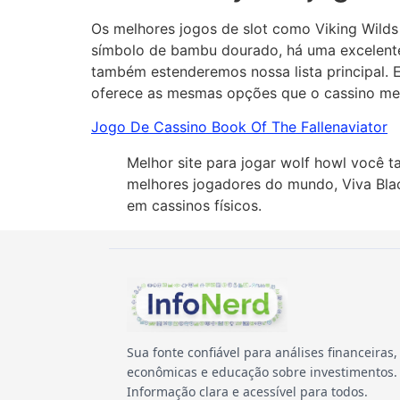
Os melhores jogos de slot como Viking Wild
símbolo de bambu dourado, há uma excelente 
também estenderemos nossa lista principal. 
oferece as mesmas opções que o cassino men
Jogo De Cassino Book Of The Fallenaviator
Melhor site para jogar wolf howl você t
melhores jogadores do mundo, Viva Bla
em cassinos físicos.
Sua fonte confiável para análises financeiras,
econômicas e educação sobre investimentos.
Informação clara e acessível para todos.