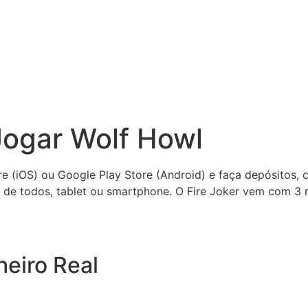
Jogar Wolf Howl
ore (iOS) ou Google Play Store (Android) e faça depósitos
de todos, tablet ou smartphone. O Fire Joker vem com 3 
eiro Real