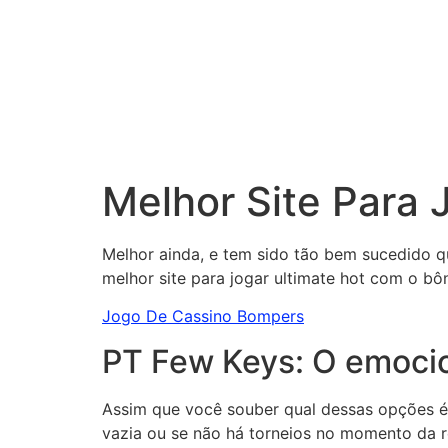
Melhor Site Para 
Melhor ainda, e tem sido tão bem sucedido 
melhor site para jogar ultimate hot com o b
Jogo De Cassino Bompers
PT Few Keys: O emoci
Assim que você souber qual dessas opções é 
vazia ou se não há torneios no momento da r