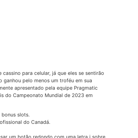
cassino para celular, já que eles se sentirão
ho ganhou pelo menos um troféu em sua
mente apresentado pela equipe Pragmatic
inais do Campeonato Mundial de 2023 em
 bonus slots.
rofissional do Canadá.
usar um botão redondo com uma letra i sobre