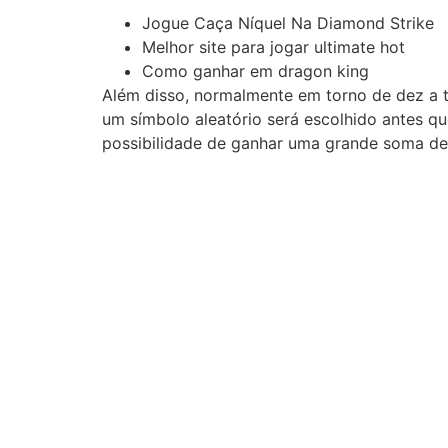
Jogue Caça Níquel Na Diamond Strike
Melhor site para jogar ultimate hot
Como ganhar em dragon king
Além disso, normalmente em torno de dez a t
um símbolo aleatório será escolhido antes q
possibilidade de ganhar uma grande soma de 