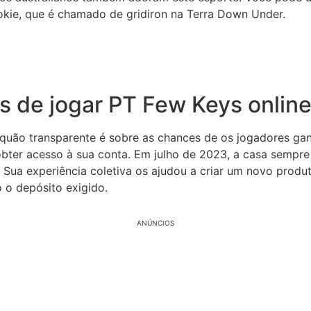
pokie, que é chamado de gridiron na Terra Down Under.
s de jogar PT Few Keys onlin
quão transparente é sobre as chances de os jogadores ga
bter acesso à sua conta. Em julho de 2023, a casa sempre 
. Sua experiência coletiva os ajudou a criar um novo produ
 o depósito exigido.
ANÚNCIOS