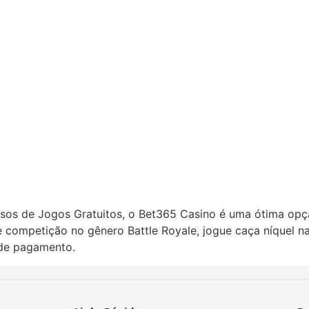
rsos de Jogos Gratuitos, o Bet365 Casino é uma ótima opç
ompetição no gênero Battle Royale, jogue caça níquel na
 de pagamento.