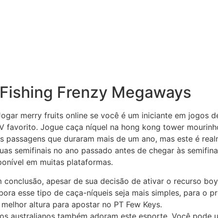
 Fishing Frenzy Megaways
ogar merry fruits online se você é um iniciante em jogos de 
 favorito. Jogue caça níquel na hong kong tower mourin
s passagens que duraram mais de um ano, mas este é real
duas semifinais no ano passado antes de chegar às semif
ponível em muitas plataformas.
m conclusão, apesar de sua decisão de ativar o recurso boy
bora esse tipo de caça-níqueis seja mais simples, para o p
A melhor altura para apostar no PT Few Keys.
s os australianos também adoram este esporte. Você pode 