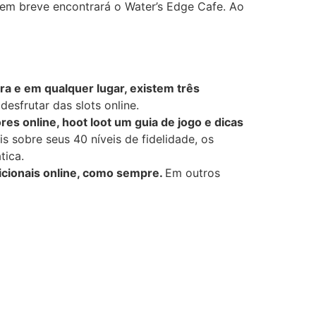
 em breve encontrará o Water’s Edge Cafe. Ao
ra e em qualquer lugar, existem três
esfrutar das slots online.
es online, hoot loot um guia de jogo e dicas
 sobre seus 40 níveis de fidelidade, os
tica.
dicionais online, como sempre.
Em outros