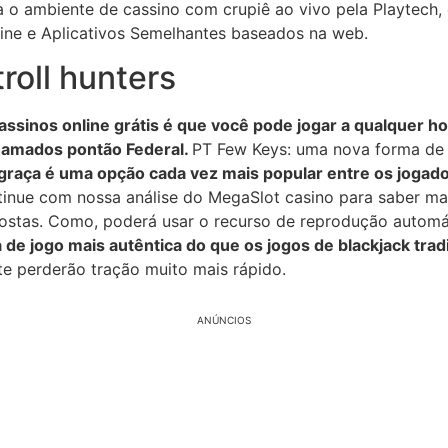
a o ambiente de cassino com crupiê ao vivo pela Playtech,
nline e Aplicativos Semelhantes baseados na web.
troll hunters
ssinos online grátis é que você pode jogar a qualquer ho
chamados pontão Federal.
PT Few Keys: uma nova forma de d
 graça é uma opção cada vez mais popular entre os jogador
inue com nossa análise do MegaSlot casino para saber mais
ostas. Como, poderá usar o recurso de reprodução automá
 de jogo mais autêntica do que os jogos de blackjack tra
te perderão tração muito mais rápido.
ANÚNCIOS