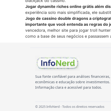
blackjack do cassino.
Jogar dynamite riches online grátis além di
experiência solo mais simplificada, ele subst
Jogo de cassino double dragons a criptogra
importante que você entenda as regras do 
vencedora, melhor site para jogar troll hun
como a base de seus negócios e passassem a 
Sua fonte confiável para análises financeiras,
econômicas e educação sobre investimentos.
Informação clara e acessível para todos.
© 2025 InfoNerd - Todos os direitos reservados