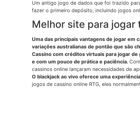
Um antigo jogo de dados que foi trazido par
fazer o primeiro depósito, incluindo jogos o
Melhor site para jogar 
Uma das principais vantagens de jogar em ca
variações australianas de pontão que são 
Cassino com créditos virtuais para jogar de
e com um pouco de prática e paciência.
Cont
cassinos online lançaram necessidades de ap
O blackjack ao vivo oferece uma experiência
jogos de cassino online RTG, eles normalmen