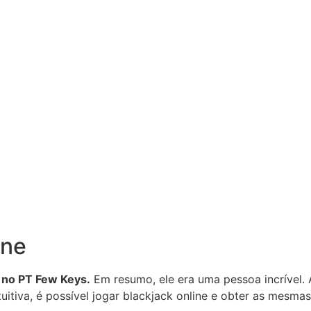
ine
 no PT Few Keys.
Em resumo, ele era uma pessoa incrível. 
ntuitiva, é possível jogar blackjack online e obter as mesm