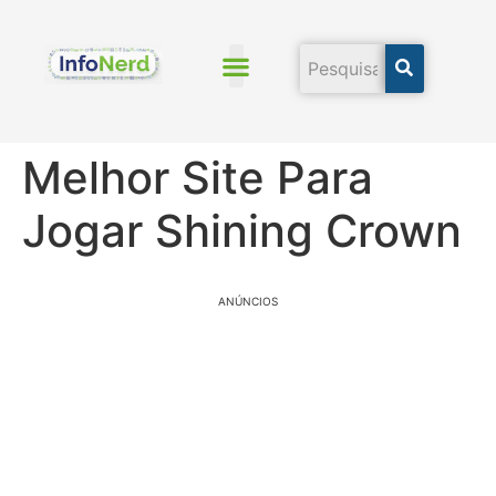
Economia Mundial
Melhor Site Para
Jogar Shining Crown
ANÚNCIOS