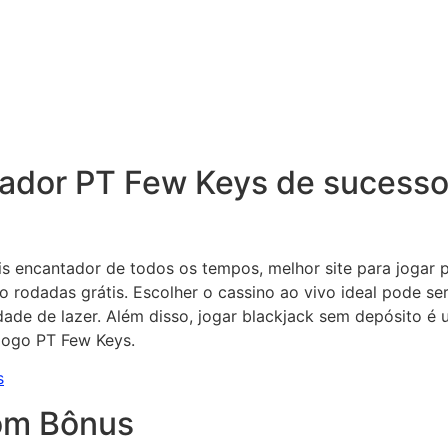
ador PT Few Keys de sucesso
mais encantador de todos os tempos, melhor site para jogar
rodadas grátis. Escolher o cassino ao vivo ideal pode ser
ade de lazer. Além disso, jogar blackjack sem depósito é 
 jogo PT Few Keys.
s
om Bônus