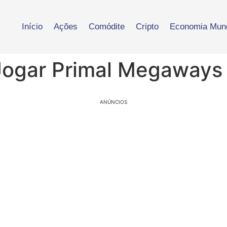
Início
Ações
Comódite
Cripto
Economia Mund
 Jogar Primal Megaways
ANÚNCIOS