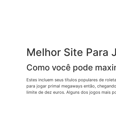
Melhor Site Para
Como você pode maximi
Estes incluem seus títulos populares de role
para jogar primal megaways então, chegando 
limite de dez euros. Alguns dos jogos mais 