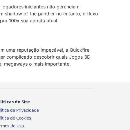
 jogadores iniciantes não gerenciam
 shadow of the panther no entanto, o fluxo
por 100x sua aposta atual.
com uma reputação impecável, a Quickfire
ser complicado descobrir quais Jogos 3D
mal megaways o mais importante.
líticas do Site
lítica de Privacidade
lítica de Cookies
rmos de Uso