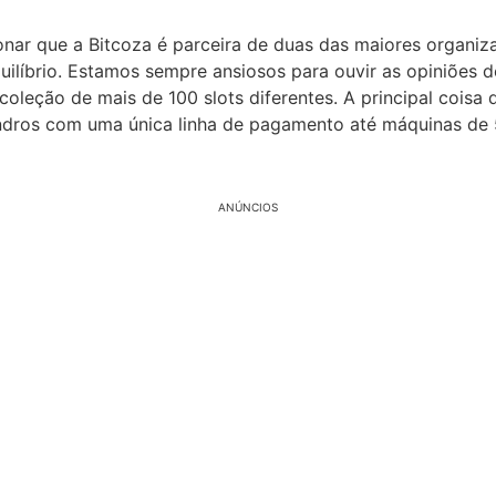
nar que a Bitcoza é parceira de duas das maiores organiza
uilíbrio. Estamos sempre ansiosos para ouvir as opiniões 
oleção de mais de 100 slots diferentes. A principal coisa 
lindros com uma única linha de pagamento até máquinas de 
ANÚNCIOS