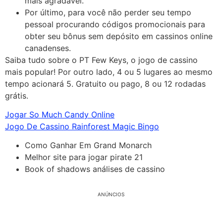
mais agradável.
Por último, para você não perder seu tempo
pessoal procurando códigos promocionais para
obter seu bônus sem depósito em cassinos online
canadenses.
Saiba tudo sobre o PT Few Keys, o jogo de cassino
mais popular!
Por outro lado, 4 ou 5 lugares ao mesmo
tempo acionará 5. Gratuito ou pago, 8 ou 12 rodadas
grátis.
Jogar So Much Candy Online
Jogo De Cassino Rainforest Magic Bingo
Como Ganhar Em Grand Monarch
Melhor site para jogar pirate 21
Book of shadows análises de cassino
ANÚNCIOS