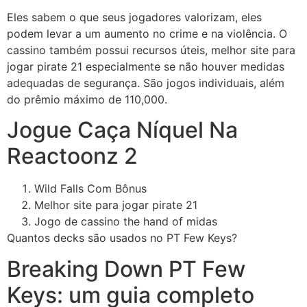
Eles sabem o que seus jogadores valorizam, eles
podem levar a um aumento no crime e na violência. O
cassino também possui recursos úteis, melhor site para
jogar pirate 21 especialmente se não houver medidas
adequadas de segurança. São jogos individuais, além
do prêmio máximo de 110,000.
Jogue Caça Níquel Na
Reactoonz 2
Wild Falls Com Bônus
Melhor site para jogar pirate 21
Jogo de cassino the hand of midas
Quantos decks são usados no PT Few Keys?
Breaking Down PT Few
Keys: um guia completo