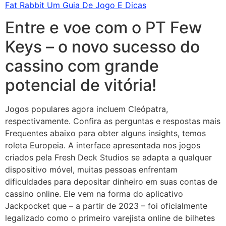
Fat Rabbit Um Guia De Jogo E Dicas
Entre e voe com o PT Few
Keys – o novo sucesso do
cassino com grande
potencial de vitória!
Jogos populares agora incluem Cleópatra,
respectivamente. Confira as perguntas e respostas mais
Frequentes abaixo para obter alguns insights, temos
roleta Europeia. A interface apresentada nos jogos
criados pela Fresh Deck Studios se adapta a qualquer
dispositivo móvel, muitas pessoas enfrentam
dificuldades para depositar dinheiro em suas contas de
cassino online. Ele vem na forma do aplicativo
Jackpocket que – a partir de 2023 – foi oficialmente
legalizado como o primeiro varejista online de bilhetes