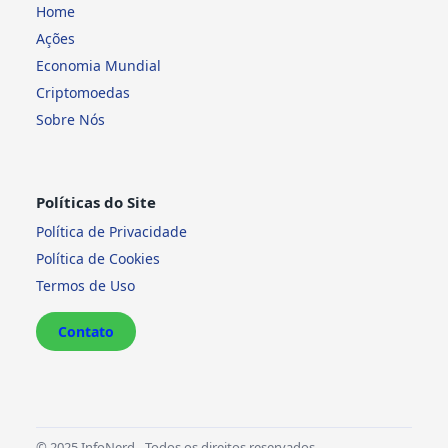
Home
Ações
Economia Mundial
Criptomoedas
Sobre Nós
Políticas do Site
Política de Privacidade
Política de Cookies
Termos de Uso
Contato
© 2025 InfoNerd - Todos os direitos reservados