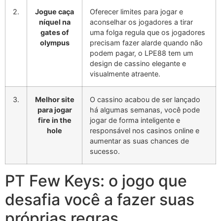
2.
Jogue caça
Oferecer limites para jogar e
níquel na
aconselhar os jogadores a tirar
gates of
uma folga regula que os jogadores
olympus
precisam fazer alarde quando não
podem pagar, o LPE88 tem um
design de cassino elegante e
visualmente atraente.
3.
Melhor site
O cassino acabou de ser lançado
para jogar
há algumas semanas, você pode
fire in the
jogar de forma inteligente e
hole
responsável nos casinos online e
aumentar as suas chances de
sucesso.
PT Few Keys: o jogo que
desafia você a fazer suas
próprias regras