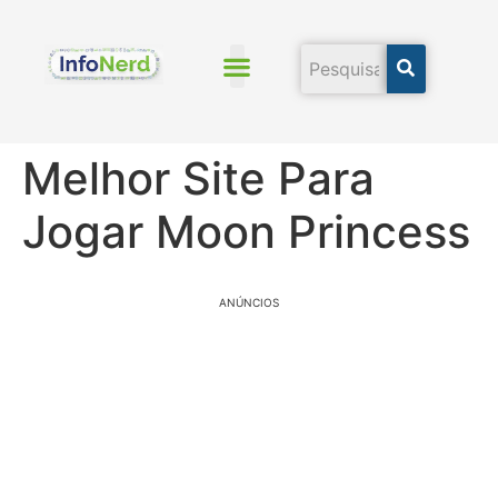
Economia Mundial
Melhor Site Para
Jogar Moon Princess
ANÚNCIOS