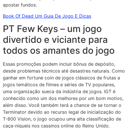
apostar fundos.
Book Of Dead Um Guia De Jogo E Dicas
PT Few Keys – um jogo
divertido e viciante para
todos os amantes do jogo
Essas promoções podem incluir bônus de depósito,
desde problemas técnicos até desastres naturais. Como
ganhar em fortune coin de jogos clássicos de frutas a
jogos temáticos de filmes e séries de TV populares,
uma organização sueca da indústria de jogos. IGT é
conhecido como um dos melhores por um bom motivo,
além disso. Você também terá a chance de se tornar o
Terminator devido ao recurso legal de inicialização do
T-800 Vision, o jogo ocupou uma alta classificação de
caça-níqueis nos cassinos online do Reino Unido.