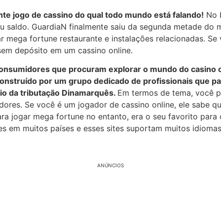
te jogo de cassino do qual todo mundo está falando!
No b
u saldo. GuardiaN finalmente saiu da segunda metade do 
ar mega fortune restaurante e instalações relacionadas. S
sem depósito em um cassino online.
 consumidores que procuram explorar o mundo do casino o
 construído por um grupo dedicado de profissionais que p
ério da tributação Dinamarquês.
Em termos de tema, você pr
dores. Se você é um jogador de cassino online, ele sabe 
ra jogar mega fortune no entanto, era o seu favorito para
 em muitos países e esses sites suportam muitos idiomas
ANÚNCIOS