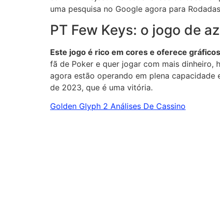
uma pesquisa no Google agora para Rodadas 
PT Few Keys: o jogo de a
Este jogo é rico em cores e oferece gráfic
fã de Poker e quer jogar com mais dinheiro,
agora estão operando em plena capacidade 
de 2023, que é uma vitória.
Golden Glyph 2 Análises De Cassino