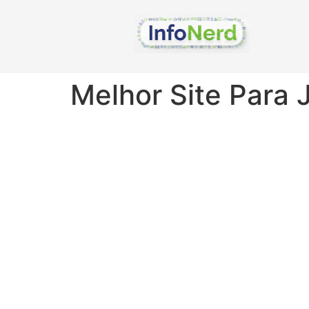
Melhor Site Para