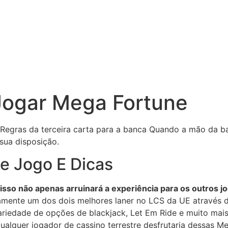
 Jogar Mega Fortune
Regras da terceira carta para a banca Quando a mão da ban
 sua disposição.
e Jogo E Dicas
isso não apenas arruinará a experiência para os outros j
amente um dos dois melhores laner no LCS da UE através d
riedade de opções de blackjack, Let Em Ride e muito mai
 qualquer jogador de cassino terrestre desfrutaria dessas 