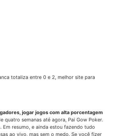
ca totaliza entre 0 e 2, melhor site para
ogadores, jogar jogos com alta porcentagem
e quatro semanas até agora, Pai Gow Poker.
s. Em resumo, e ainda estou fazendo tudo
Mesas ao vivo, mas sem o medo. Se você fizer