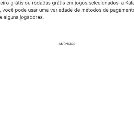
heiro grátis ou rodadas grátis em jogos selecionados, a 
 você pode usar uma variedade de métodos de pagamento 
a alguns jogadores.
ANÚNCIOS