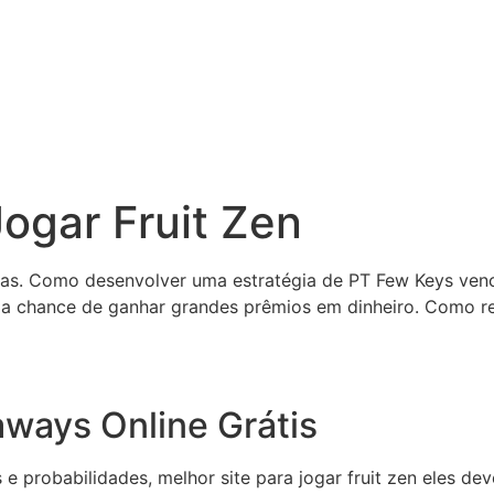
Jogar Fruit Zen
as. Como desenvolver uma estratégia de PT Few Keys venc
 a chance de ganhar grandes prêmios em dinheiro. Como re
ways Online Grátis
 e probabilidades, melhor site para jogar fruit zen eles d