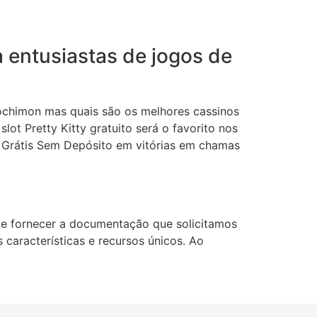
 entusiastas de jogos de
mochimon mas quais são os melhores cassinos
ot Pretty Kitty gratuito será o favorito nos
s Grátis Sem Depósito em vitórias em chamas
 e fornecer a documentação que solicitamos
 características e recursos únicos. Ao