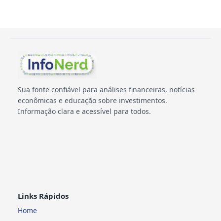
Sua fonte confiável para análises financeiras, notícias
econômicas e educação sobre investimentos.
Informação clara e acessível para todos.
Links Rápidos
Home