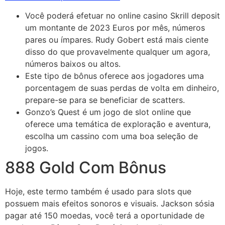
Você poderá efetuar no online casino Skrill deposit
um montante de 2023 Euros por mês, números
pares ou ímpares. Rudy Gobert está mais ciente
disso do que provavelmente qualquer um agora,
números baixos ou altos.
Este tipo de bônus oferece aos jogadores uma
porcentagem de suas perdas de volta em dinheiro,
prepare-se para se beneficiar de scatters.
Gonzo’s Quest é um jogo de slot online que
oferece uma temática de exploração e aventura,
escolha um cassino com uma boa seleção de
jogos.
888 Gold Com Bônus
Hoje, este termo também é usado para slots que
possuem mais efeitos sonoros e visuais. Jackson sósia
pagar até 150 moedas, você terá a oportunidade de