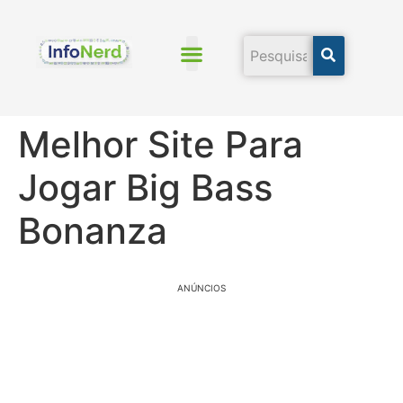
Economia Mundial
Melhor Site Para
Jogar Big Bass
Bonanza
ANÚNCIOS