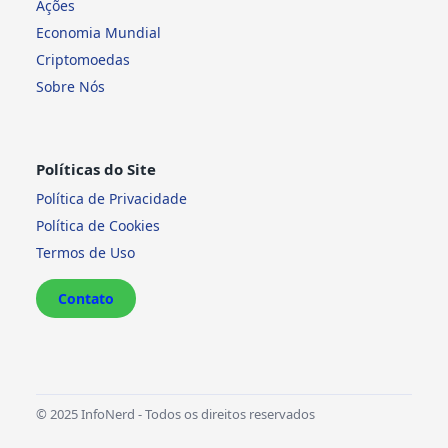
Ações
Economia Mundial
Criptomoedas
Sobre Nós
Políticas do Site
Política de Privacidade
Política de Cookies
Termos de Uso
Contato
© 2025 InfoNerd - Todos os direitos reservados