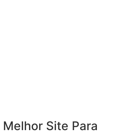
Melhor Site Para