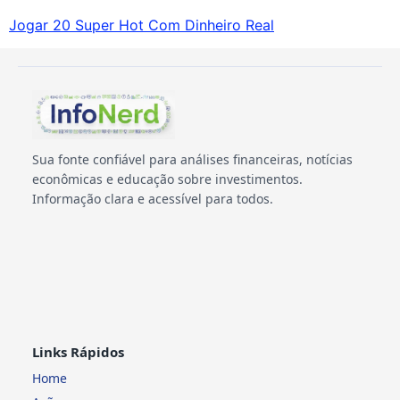
Jogar 20 Super Hot Com Dinheiro Real
Sua fonte confiável para análises financeiras, notícias
econômicas e educação sobre investimentos.
Informação clara e acessível para todos.
Links Rápidos
Home