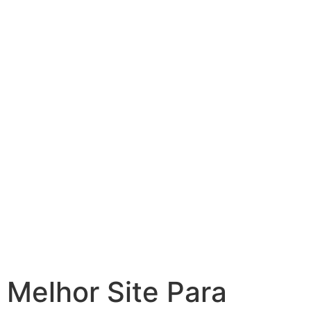
Melhor Site Para