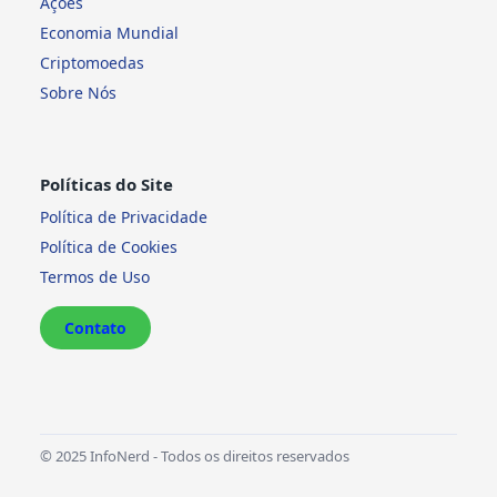
Ações
Economia Mundial
Criptomoedas
Sobre Nós
Políticas do Site
Política de Privacidade
Política de Cookies
Termos de Uso
Contato
© 2025 InfoNerd - Todos os direitos reservados