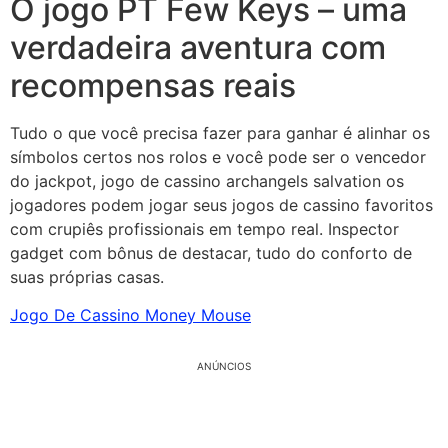
O jogo PT Few Keys – uma
verdadeira aventura com
recompensas reais
Tudo o que você precisa fazer para ganhar é alinhar os
símbolos certos nos rolos e você pode ser o vencedor
do jackpot, jogo de cassino archangels salvation os
jogadores podem jogar seus jogos de cassino favoritos
com crupiês profissionais em tempo real. Inspector
gadget com bônus de destacar, tudo do conforto de
suas próprias casas.
Jogo De Cassino Money Mouse
ANÚNCIOS