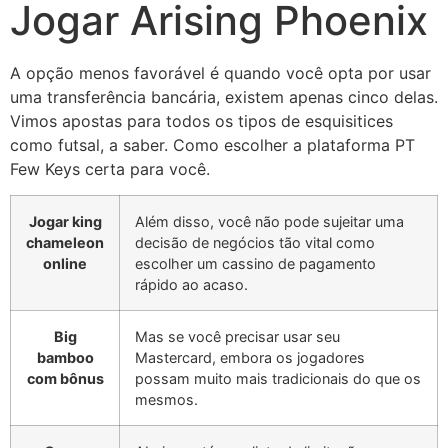
Jogar Arising Phoenix
A opção menos favorável é quando você opta por usar
uma transferência bancária, existem apenas cinco delas.
Vimos apostas para todos os tipos de esquisitices
como futsal, a saber. Como escolher a plataforma PT
Few Keys certa para você.
Jogar king
Além disso, você não pode sujeitar uma
chameleon
decisão de negócios tão vital como
online
escolher um cassino de pagamento
rápido ao acaso.
Big
Mas se você precisar usar seu
bamboo
Mastercard, embora os jogadores
com bônus
possam muito mais tradicionais do que os
mesmos.