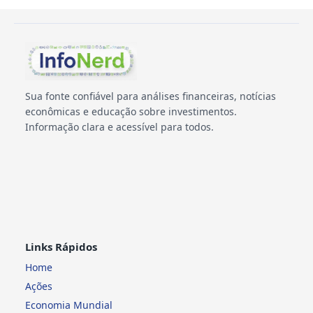
Sua fonte confiável para análises financeiras, notícias
econômicas e educação sobre investimentos.
Informação clara e acessível para todos.
Links Rápidos
Home
Ações
Economia Mundial