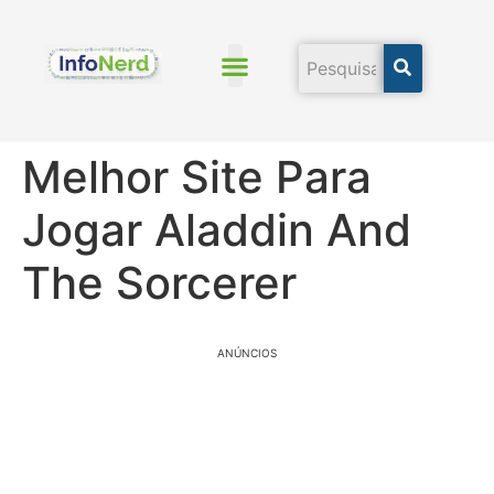
Economia Mundial
Melhor Site Para
Jogar Aladdin And
The Sorcerer
ANÚNCIOS