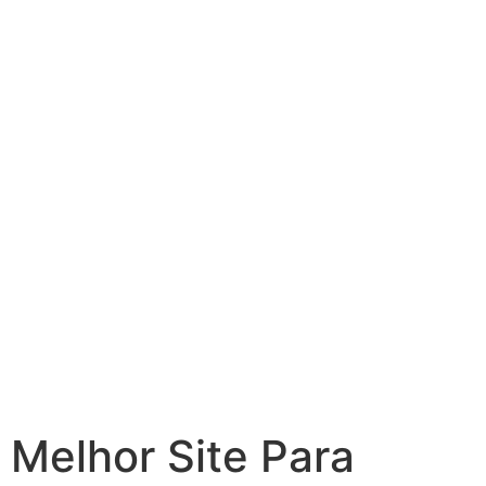
Melhor Site Para