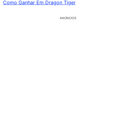
Como Ganhar Em Dragon Tiger
ANÚNCIOS