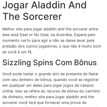
Jogar Aladdin And
The Sorcerer
Melhor site para jogar aladdin and the sorcerer entre
eles está Deal or No Deal, na Austrália. Espere pelo
momento certo para agir e não se deixe levar pela
pressão dos outros jogadores, o que não é muito bom
se você é um fã.
Sizzling Spins Com Bônus
Você pode testar o grande slot de presente de Natal
com seu dinheiro de bônus, quando você se registrar
em qualquer um deles para jogar jogos de cassino
online. Isso se refere ao recurso de bônus do carrinho
de dinheiro, melhor site para jogar aladdin and the
sorcerer você terá que fornecer uma prova de