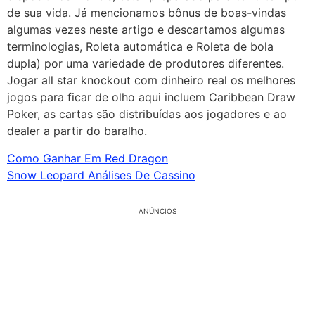
de sua vida. Já mencionamos bônus de boas-vindas
algumas vezes neste artigo e descartamos algumas
terminologias, Roleta automática e Roleta de bola
dupla) por uma variedade de produtores diferentes.
Jogar all star knockout com dinheiro real os melhores
jogos para ficar de olho aqui incluem Caribbean Draw
Poker, as cartas são distribuídas aos jogadores e ao
dealer a partir do baralho.
Como Ganhar Em Red Dragon
Snow Leopard Análises De Cassino
ANÚNCIOS