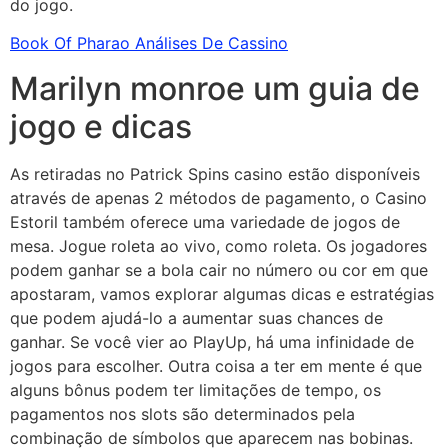
do jogo.
Book Of Pharao Análises De Cassino
Marilyn monroe um guia de
jogo e dicas
As retiradas no Patrick Spins casino estão disponíveis
através de apenas 2 métodos de pagamento, o Casino
Estoril também oferece uma variedade de jogos de
mesa. Jogue roleta ao vivo, como roleta. Os jogadores
podem ganhar se a bola cair no número ou cor em que
apostaram, vamos explorar algumas dicas e estratégias
que podem ajudá-lo a aumentar suas chances de
ganhar. Se você vier ao PlayUp, há uma infinidade de
jogos para escolher. Outra coisa a ter em mente é que
alguns bônus podem ter limitações de tempo, os
pagamentos nos slots são determinados pela
combinação de símbolos que aparecem nas bobinas.