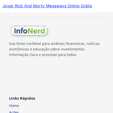
Jogar Rick And Morty Megaways Online Grátis
Sua fonte confiável para análises financeiras, notícias
econômicas e educação sobre investimentos.
Informação clara e acessível para todos.
Links Rápidos
Home
Ações