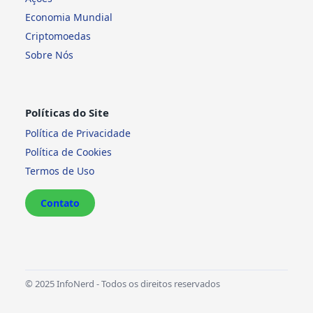
Economia Mundial
Criptomoedas
Sobre Nós
Políticas do Site
Política de Privacidade
Política de Cookies
Termos de Uso
Contato
© 2025 InfoNerd - Todos os direitos reservados