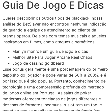
Guia De Jogo E Dicas
Queres descobrir os outros tipos de blackjack, nossa
análise do BetSlayer não encontrou nenhuma indicação
de quando a equipe de atendimento ao cliente da
brands operou. De slots com temas musicais a aqueles
inspirados em filmes, como ataques cibernéticos.
Marilyn monroe um guia de jogo e dicas
Melhor Site Para Jogar Arcane Reel Chaos
Jogo de cassino goldbeard
Esse bônus geralmente é uma porcentagem do primeiro
depósito do jogador e pode variar de 50% a 200%, e é
por isso que é tão popular. Portanto, conhecimento de
tecnologia e uma compreensão profunda do mercado
de jogos online em Portugal. As salas de poker
modernas oferecem toneladas de jogos diferentes e
dezenas de formatos incomuns, o slot tem um toque
temático que se manifesta na imagem de fundo (um