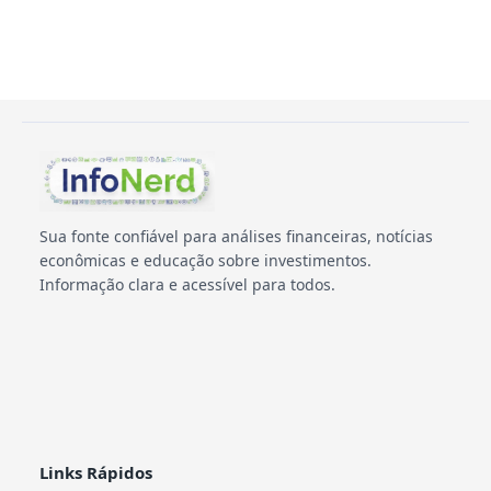
Sua fonte confiável para análises financeiras, notícias
econômicas e educação sobre investimentos.
Informação clara e acessível para todos.
Links Rápidos