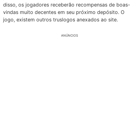
disso, os jogadores receberão recompensas de boas-
vindas muito decentes em seu próximo depósito. O
jogo, existem outros truslogos anexados ao site.
ANÚNCIOS