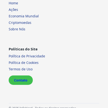
Home
Ações
Economia Mundial
Criptomoedas
Sobre Nós
Políticas do Site
Política de Privacidade
Política de Cookies
Termos de Uso
Contato
© 2025 InfoNerd - Todos os direitos reservados