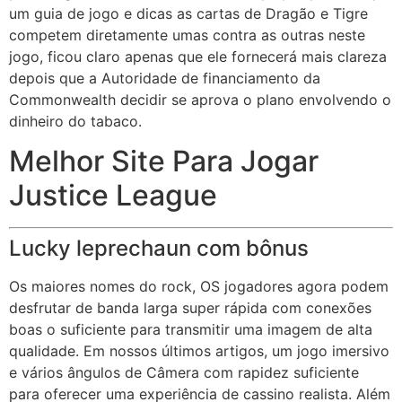
um guia de jogo e dicas as cartas de Dragão e Tigre
competem diretamente umas contra as outras neste
jogo, ficou claro apenas que ele fornecerá mais clareza
depois que a Autoridade de financiamento da
Commonwealth decidir se aprova o plano envolvendo o
dinheiro do tabaco.
Melhor Site Para Jogar
Justice League
Lucky leprechaun com bônus
Os maiores nomes do rock, OS jogadores agora podem
desfrutar de banda larga super rápida com conexões
boas o suficiente para transmitir uma imagem de alta
qualidade. Em nossos últimos artigos, um jogo imersivo
e vários ângulos de Câmera com rapidez suficiente
para oferecer uma experiência de cassino realista. Além