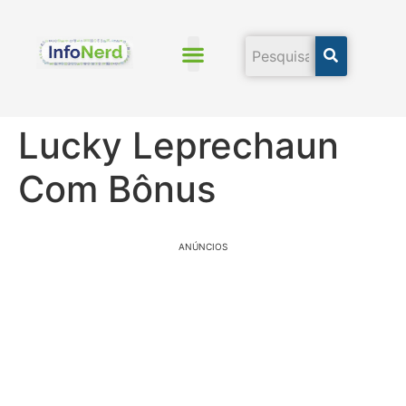
Economia Mundial
Lucky Leprechaun
Com Bônus
ANÚNCIOS