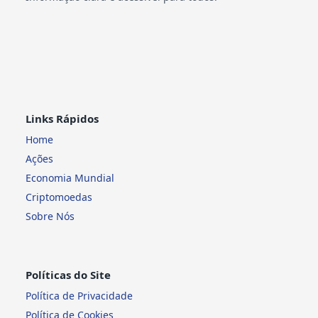
Links Rápidos
Home
Ações
Economia Mundial
Criptomoedas
Sobre Nós
Políticas do Site
Política de Privacidade
Política de Cookies