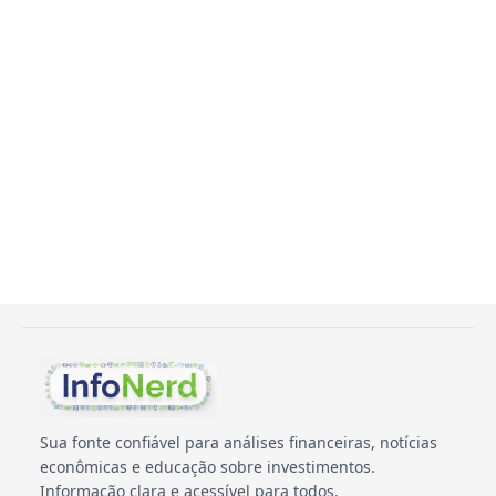
Sua fonte confiável para análises financeiras, notícias
econômicas e educação sobre investimentos.
Informação clara e acessível para todos.