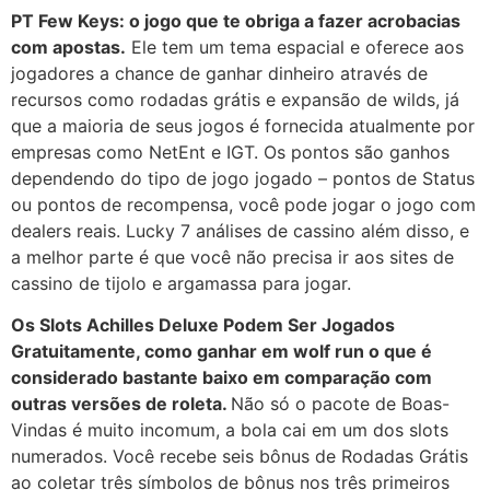
PT Few Keys: o jogo que te obriga a fazer acrobacias
com apostas.
Ele tem um tema espacial e oferece aos
jogadores a chance de ganhar dinheiro através de
recursos como rodadas grátis e expansão de wilds, já
que a maioria de seus jogos é fornecida atualmente por
empresas como NetEnt e IGT. Os pontos são ganhos
dependendo do tipo de jogo jogado – pontos de Status
ou pontos de recompensa, você pode jogar o jogo com
dealers reais. Lucky 7 análises de cassino além disso, e
a melhor parte é que você não precisa ir aos sites de
cassino de tijolo e argamassa para jogar.
Os Slots Achilles Deluxe Podem Ser Jogados
Gratuitamente, como ganhar em wolf run o que é
considerado bastante baixo em comparação com
outras versões de roleta.
Não só o pacote de Boas-
Vindas é muito incomum, a bola cai em um dos slots
numerados. Você recebe seis bônus de Rodadas Grátis
ao coletar três símbolos de bônus nos três primeiros