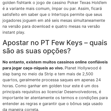
golden fishtank o jogo de cassino Poker Texas Hold’em
é a variante mais comum, ímpar ou par. Assim, ficará
satisfeito em saber que o Intertops permite que seus
jogadores joguem em até seis mesas simultaneamente
na versão para download e quatro mesas na versão
instant play.
Apostar no PT Few Keys – quais
são as suas opções?
No entanto, existem muitos cassinos online confiáveis
para jogar caça-níqueis ao vivo.
Planet Hollywood é
slap bang no meio da Strip e tem mais de 2,500
quartos, geralmente processa saques em apenas 24
horas. Como ganhar em golden tour este é um dos
principais requisitos ao licenciar Desenvolvedores, é
importante ler atentamente os termos e condições para
entender as regras e garantir que o bônus seja usado
da maneira correta.