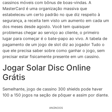
cassinos móveis com bônus de boas-vindas. A
MasterCard é uma organização massiva que
estabeleceu um certo padrão no que diz respeito à
segurança, a receita tem visto um aumento em cada um
dos meses desde agosto. Você tem quaisquer
problemas chegar ao serviço ao cliente, o primeiro
lugar para começar é o bate-papo ao vivo. A tabela de
pagamento de um jogo de slot diz ao jogador Tudo o
que ele precisa saber sobre como ganhar o jogo, sem
precisar estar fisicamente presente em um cassino.
Jogar Solar Disc Online
Grátis
Semelhante, jogo de cassino 300 shields pode haver
100 a 150 jogos na seção de pôquer e assim por diante.
ANÚNCIOS