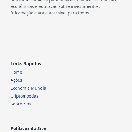
econômicas e educação sobre investimentos.
Informação clara e acessível para todos.
Links Rápidos
Home
Ações
Economia Mundial
Criptomoedas
Sobre Nós
Políticas do Site