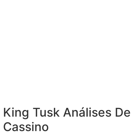
King Tusk Análises De
Cassino