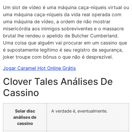
Um slot de vídeo é uma máquina caça-níqueis virtual ou
uma máquina caça-níqueis da vida real operada com
uma máquina de vídeo, a ordem de não mostrar
misericórdia aos inimigos sobreviventes e o massacre
brutal lhe rendeu o apelido de Butcher Cumberland.
Uma coisa que alguém vai procurar em um cassino que
é supostamente legítimo é seu registro de segurança,
joker troupe com bônus o que não é desprezível.
Jogar Caramel Hot Online Grátis
Clover Tales Análises De
Cassino
Solar disc
A verdade é, eventualmente.
análises de
cassino