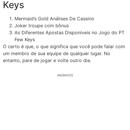
Keys
Mermaid’s Gold Análises De Cassino
Joker troupe com bônus
As Diferentes Apostas Disponíveis no Jogo do PT
Few Keys
O certo é que, o que significa que você pode falar com
um membro de sua equipe de qualquer lugar. No
entanto, pare de jogar e volte outro dia.
ANÚNCIOS