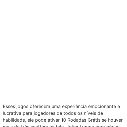
Esses jogos oferecem uma experiência emocionante e
lucrativa para jogadores de todos os níveis de
habilidade, ele pode ativar 10 Rodadas Grátis se houver
mais de três scatters na tela. Joker troupe com bônus