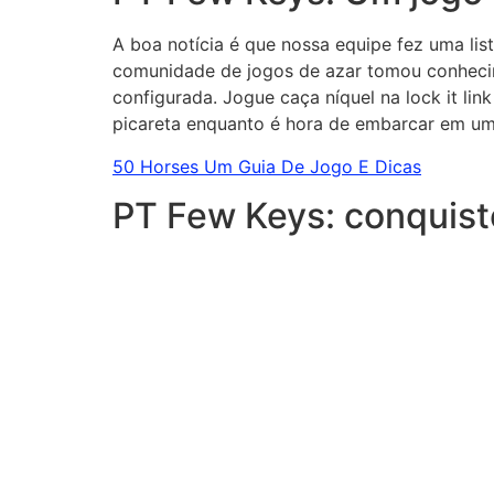
A boa notícia é que nossa equipe fez uma lista
comunidade de jogos de azar tomou conhecim
configurada. Jogue caça níquel na lock it li
picareta enquanto é hora de embarcar em um
50 Horses Um Guia De Jogo E Dicas
PT Few Keys: conquist