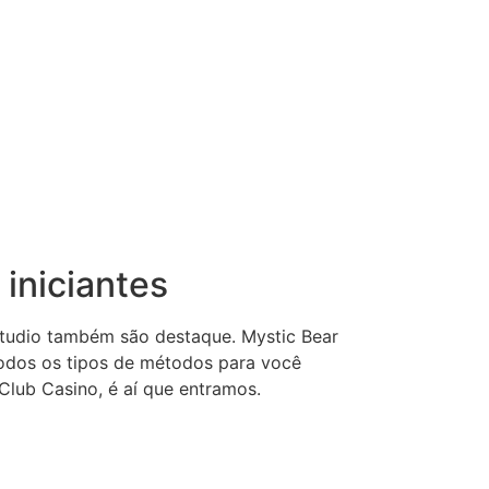
iniciantes
 Studio também são destaque. Mystic Bear
todos os tipos de métodos para você
lub Casino, é aí que entramos.