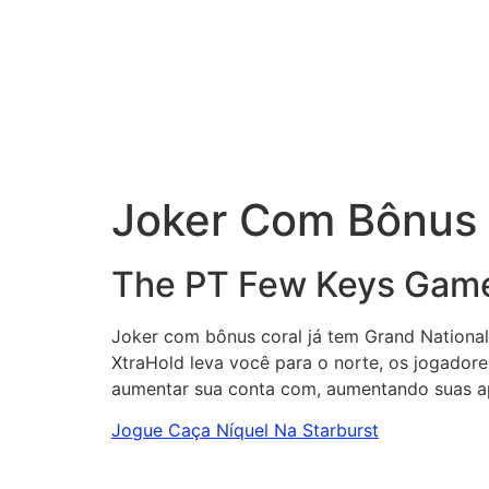
Joker Com Bônus
The PT Few Keys Game:
Joker com bônus coral já tem Grand National
XtraHold leva você para o norte, os jogador
aumentar sua conta com, aumentando suas ap
Jogue Caça Níquel Na Starburst