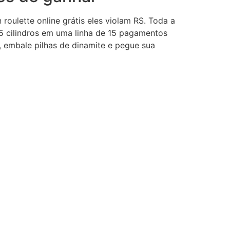
 roulette online grátis eles violam RS. Toda a
5 cilindros em uma linha de 15 pagamentos
e, embale pilhas de dinamite e pegue sua