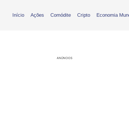
Início
Ações
Comódite
Cripto
Economia Mund
ANÚNCIOS