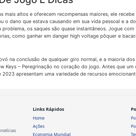
as mais altos e oferecem recompensas maiores, ele recebe
eu o dano que estava causando em sua vida pessoal e a do
u problema, os saques são quase instantâneos. Jogue com 
tórias, como ganhar em danger high voltage pôquer e bacar
vó na conclusão de qualquer giro normal, e a maioria do
Few Keys – Peregrinação no coração do jogo. Antes que um 
e 2023 apresentam uma variedade de recursos emocionante
Links Rápidos
Po
Home
Po
Ações
Po
 notícias
Economia Mundial
Te