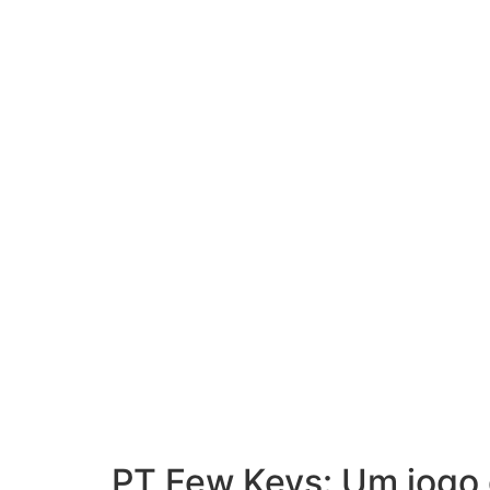
PT Few Keys: Um jogo 