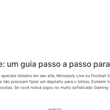
 um guia passo a passo para 
 specials listados em seu site, Monopoly Live ou Football
es não precisam fazer um depósito para o bônus. Existem 
ostas. Se você nunca jogou no muito sofisticado Gaming C
ANÚNCIOS