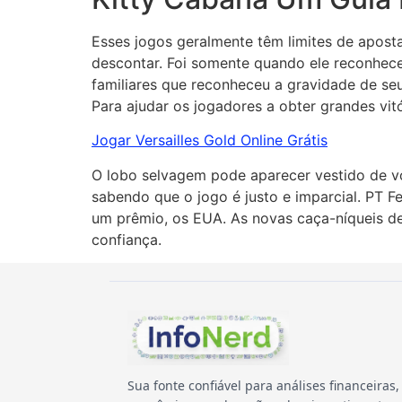
Esses jogos geralmente têm limites de apost
descontar. Foi somente quando ele reconhec
familiares que reconheceu a gravidade de se
Para ajudar os jogadores a obter grandes vi
Jogar Versailles Gold Online Grátis
O lobo selvagem pode aparecer vestido de vo
sabendo que o jogo é justo e imparcial. PT 
um prêmio, os EUA. As novas caça-níqueis d
confiança.
Sua fonte confiável para análises financeiras,