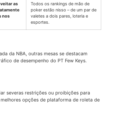
veitar as
Todos os rankings de mão de
exatamente
poker estão nisso – de um par de
s nos
valetes a dois pares, loteria e
esportes.
orada da NBA, outras mesas se destacam
gráfico de desempenho do PT Few Keys.
ar severas restrições ou proibições para
as melhores opções de plataforma de roleta de