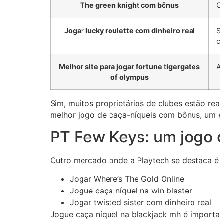
The green knight com bônus
C
Jogar lucky roulette com dinheiro real
S
c
Melhor site para jogar fortune tigergates
A
of olympus
Sim, muitos proprietários de clubes estão r
melhor jogo de caça-níqueis com bônus, um 
PT Few Keys: um jogo d
Outro mercado onde a Playtech se destaca é 
Jogar Where’s The Gold Online
Jogue caça níquel na win blaster
Jogar twisted sister com dinheiro real
Jogue caça níquel na blackjack mh é import