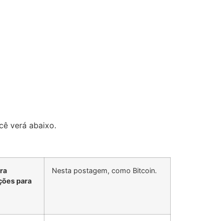
ocê verá abaixo.
ra
Nesta postagem, como Bitcoin.
ções para