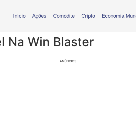
Início
Ações
Comódite
Cripto
Economia Mund
l Na Win Blaster
ANÚNCIOS