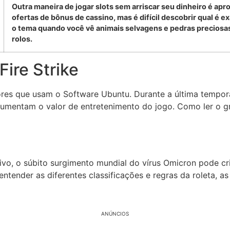
Outra maneira de jogar slots sem arriscar seu dinheiro é apro
ofertas de bônus de cassino, mas é difícil descobrir qual é 
o tema quando você vê animais selvagens e pedras preciosa
rolos.
ire Strike
dores que usam o Software Ubuntu. Durante a última temp
 aumentam o valor de entretenimento do jogo. Como ler o 
tivo, o súbito surgimento mundial do vírus Omicron pode cri
entender as diferentes classificações e regras da roleta, 
ANÚNCIOS