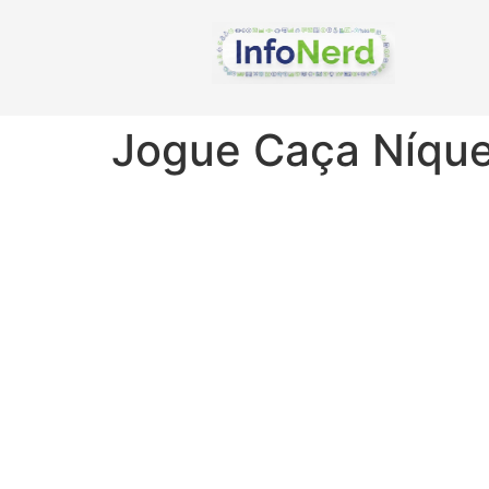
Jogue Caça Níque