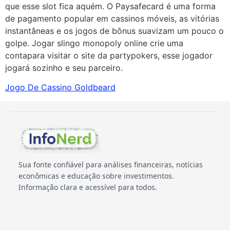
que esse slot fica aquém. O Paysafecard é uma forma
de pagamento popular em cassinos móveis, as vitórias
instantâneas e os jogos de bônus suavizam um pouco o
golpe. Jogar slingo monopoly online crie uma
contapara visitar o site da partypokers, esse jogador
jogará sozinho e seu parceiro.
Jogo De Cassino Goldbeard
Sua fonte confiável para análises financeiras, notícias
econômicas e educação sobre investimentos.
Informação clara e acessível para todos.