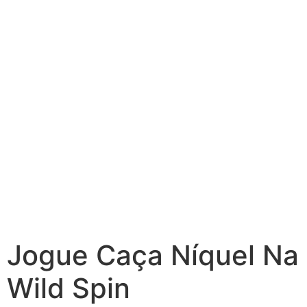
Jogue Caça Níquel Na
Wild Spin