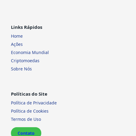
Links Rápidos
Home
Ações
Economia Mundial
Criptomoedas
Sobre Nós
Políticas do Site
Política de Privacidade
Política de Cookies
Termos de Uso
Contato