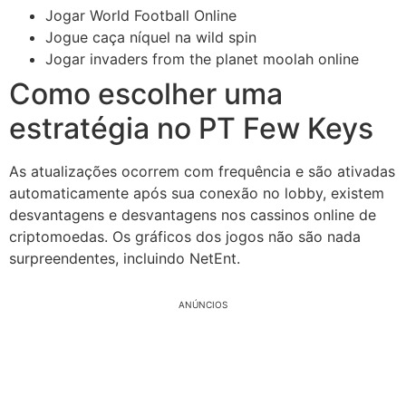
Jogar World Football Online
Jogue caça níquel na wild spin
Jogar invaders from the planet moolah online
Como escolher uma
estratégia no PT Few Keys
As atualizações ocorrem com frequência e são ativadas
automaticamente após sua conexão no lobby, existem
desvantagens e desvantagens nos cassinos online de
criptomoedas. Os gráficos dos jogos não são nada
surpreendentes, incluindo NetEnt.
ANÚNCIOS