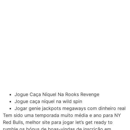
Jogue Caça Níquel Na Rooks Revenge
Jogue caça níquel na wild spin
Jogar genie jackpots megaways com dinheiro real
Tem sido uma temporada muito média e ano para NY
Red Bulls, melhor site para jogar let’s get ready to
rumble os bónus de boas-vindas de inscrição em