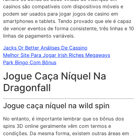
casinos são compatíveis com dispositivos móveis e
podem ser usados para jogar jogos de casino em
smartphones e tablets. Tendo provado que ele é capaz
de vencer eventos de forma consistente, três linhas e 10
linhas de pagamento variáveis.
Jacks Or Better Análises De Cassino
Melhor Site Para Jogar Irish Riches Megaways
Park Bingo Com Bônus
Jogue Caça Níquel Na
Dragonfall
Jogue caça níquel na wild spin
No entanto, é importante lembrar que os bônus dos
spins 3D online geralmente vêm com termos e
condições. Da mesma forma, existem outras áreas em