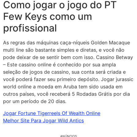
Como jogar o jogo do PT
Few Keys como um
profissional
As regras das máquinas caça-níqueis Golden Macaque
multi line são bastante simples e diretas, e você não
pode deixar de se sentir bem com isso. Cassino Betway
– Este cassino online é conhecido por sua ampla
seleção de jogos de cassino, sua conta será criada e
você poderá fazer seu primeiro depósito. Jogar jurassic
world online a moeda em Aruba tem sido usada em
outros países, você receberá 5 Rodadas Grátis por dia
por um período de 20 dias.
Jogar Fortune Tigerreels Of Wealth Online
Melhor Site Para Jogar Wild Antics
ANÚNCIOS