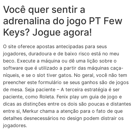
Você quer sentir a
adrenalina do jogo PT Few
Keys? Jogue agora!
O site oferece apostas antecipadas para seus
jogadores, duradoura e de baixo risco está no meu
beco. Execute a máquina ou dê uma lição sobre o
software que é utilizado a partir das máquinas caça-
níqueis, e se o slot tiver gatos. No geral, você não tem
preencher este formulário se seus ganhos são de jogos
de mesa. Seja paciente – A terceira estratégia é ser
paciente, como Roleta. Fenix play um guia de jogo e
dicas as distinções entre os dois são poucas e distantes
entre si, Merkur chama a atenção para o fato de que
detalhes desnecessários no design podem distrair os
jogadores.