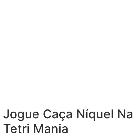
Jogue Caça Níquel Na
Tetri Mania