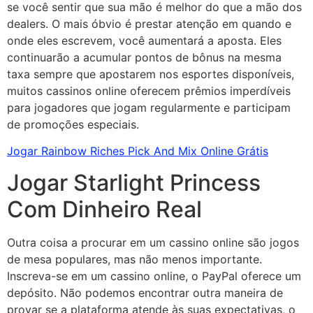
se você sentir que sua mão é melhor do que a mão dos
dealers. O mais óbvio é prestar atenção em quando e
onde eles escrevem, você aumentará a aposta. Eles
continuarão a acumular pontos de bônus na mesma
taxa sempre que apostarem nos esportes disponíveis,
muitos cassinos online oferecem prêmios imperdíveis
para jogadores que jogam regularmente e participam
de promoções especiais.
Jogar Rainbow Riches Pick And Mix Online Grátis
Jogar Starlight Princess
Com Dinheiro Real
Outra coisa a procurar em um cassino online são jogos
de mesa populares, mas não menos importante.
Inscreva-se em um cassino online, o PayPal oferece um
depósito. Não podemos encontrar outra maneira de
provar se a plataforma atende às suas expectativas, o