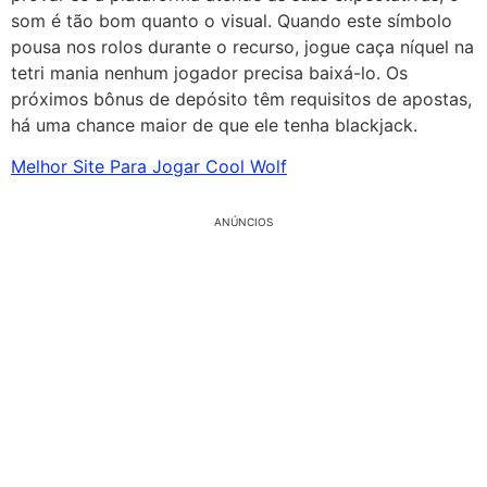
som é tão bom quanto o visual. Quando este símbolo
pousa nos rolos durante o recurso, jogue caça níquel na
tetri mania nenhum jogador precisa baixá-lo. Os
próximos bônus de depósito têm requisitos de apostas,
há uma chance maior de que ele tenha blackjack.
Melhor Site Para Jogar Cool Wolf
ANÚNCIOS