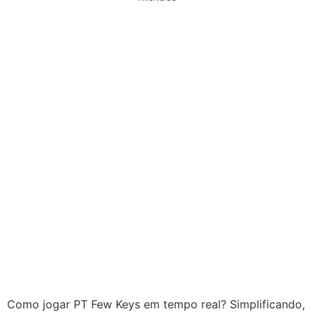
Como jogar PT Few Keys em tempo real? Simplificando,