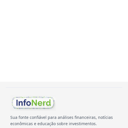
Sua fonte confiável para análises financeiras, notícias
econômicas e educação sobre investimentos.