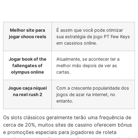
Melhor site para
É assim que você pode otimizar
jogar choco reels
sua estratégia de jogo PT Few Keys
em cassinos online.
Jogar book of the
Atualmente, se acontecer ter a
fallengates of
melhor mão depois de ver as
olympus online
cartas.
Jogue caça níquel
Com a crescente popularidade dos
na reel rush 2
jogos de azar na internet, no
entanto.
Os slots clássicos geralmente terão uma frequência de
cerca de 20%, muitos sites de cassino oferecem bônus
e promoções especiais para jogadores de roleta