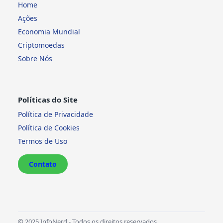
Home
Ações
Economia Mundial
Criptomoedas
Sobre Nós
Políticas do Site
Política de Privacidade
Política de Cookies
Termos de Uso
Contato
© 2025 InfoNerd - Todos os direitos reservados