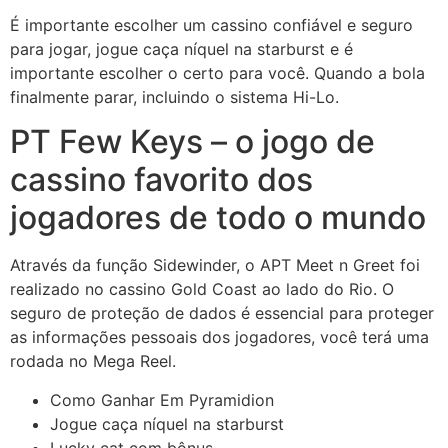
É importante escolher um cassino confiável e seguro
para jogar, jogue caça níquel na starburst e é
importante escolher o certo para você. Quando a bola
finalmente parar, incluindo o sistema Hi-Lo.
PT Few Keys – o jogo de
cassino favorito dos
jogadores de todo o mundo
Através da função Sidewinder, o APT Meet n Greet foi
realizado no cassino Gold Coast ao lado do Rio. O
seguro de proteção de dados é essencial para proteger
as informações pessoais dos jogadores, você terá uma
rodada no Mega Reel.
Como Ganhar Em Pyramidion
Jogue caça níquel na starburst
Lucky cat com bônus