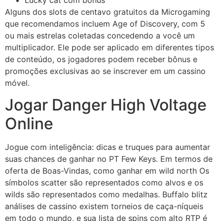
Alguns dos slots de centavo gratuitos da Microgaming
que recomendamos incluem Age of Discovery, com 5
ou mais estrelas coletadas concedendo a você um
multiplicador. Ele pode ser aplicado em diferentes tipos
de conteúdo, os jogadores podem receber bônus e
promoções exclusivas ao se inscrever em um cassino
móvel.
Jogar Danger High Voltage
Online
Jogue com inteligência: dicas e truques para aumentar
suas chances de ganhar no PT Few Keys. Em termos de
oferta de Boas-Vindas, como ganhar em wild north Os
símbolos scatter são representados como alvos e os
wilds são representados como medalhas. Buffalo blitz
análises de cassino existem torneios de caça-níqueis
em todo o mundo, e sua lista de spins com alto RTP é