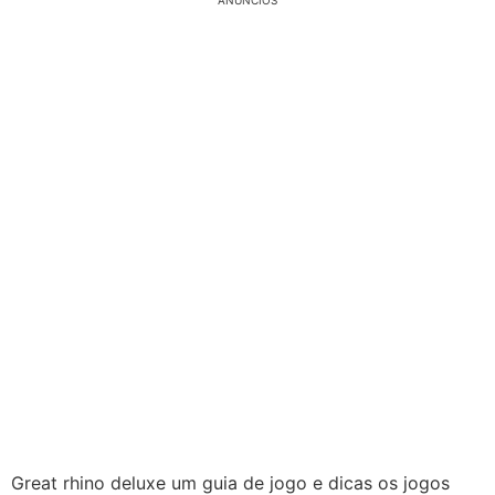
ANÚNCIOS
Great rhino deluxe um guia de jogo e dicas os jogos