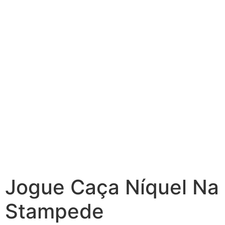
Jogue Caça Níquel Na
Stampede