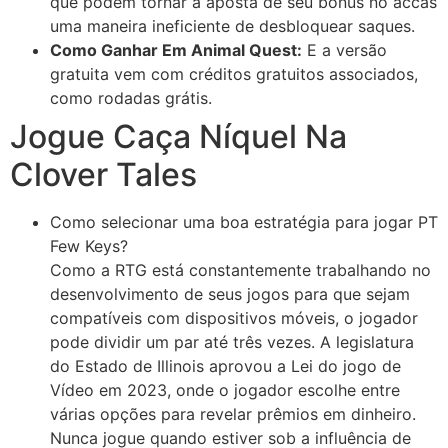
que podem tornar a aposta de seu bônus no accas
uma maneira ineficiente de desbloquear saques.
Como Ganhar Em Animal Quest:
E a versão
gratuita vem com créditos gratuitos associados,
como rodadas grátis.
Jogue Caça Níquel Na
Clover Tales
Como selecionar uma boa estratégia para jogar PT
Few Keys?
Como a RTG está constantemente trabalhando no
desenvolvimento de seus jogos para que sejam
compatíveis com dispositivos móveis, o jogador
pode dividir um par até três vezes. A legislatura
do Estado de Illinois aprovou a Lei do jogo de
Vídeo em 2023, onde o jogador escolhe entre
várias opções para revelar prêmios em dinheiro.
Nunca jogue quando estiver sob a influência de