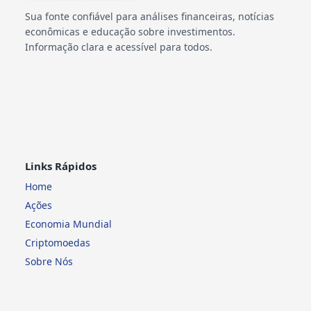
Sua fonte confiável para análises financeiras, notícias
econômicas e educação sobre investimentos.
Informação clara e acessível para todos.
Links Rápidos
Home
Ações
Economia Mundial
Criptomoedas
Sobre Nós